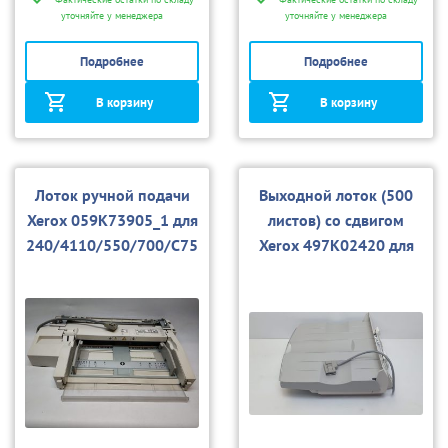
уточняйте у менеджера
уточняйте у менеджера
Подробнее
Подробнее
В корзину
В корзину
Лоток ручной подачи
Выходной лоток (500
Xerox 059K73905_1 для
листов) со сдвигом
240/4110/550/700/С75
Xerox 497K02420 для
(б/у)
240/550/700/C60/C907
0/V180