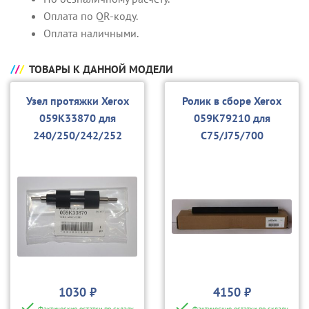
Оплата по QR-коду.
Оплата наличными.
ТОВАРЫ К ДАННОЙ МОДЕЛИ
Узел протяжки Xerox
Ролик в сборе Xerox
059K33870 для
059K79210 для
240/250/242/252
C75/J75/700
1030 ₽
4150 ₽
Фактические остатки по складу
Фактические остатки по складу