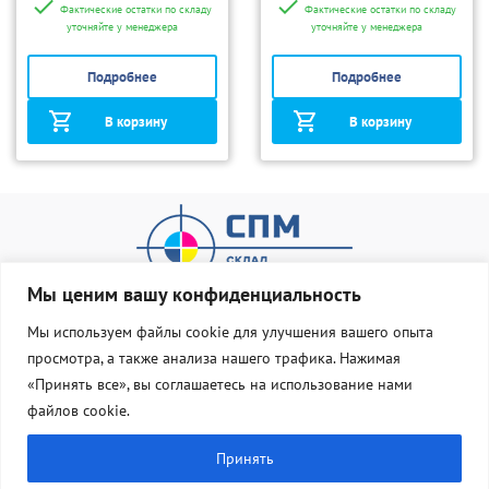
Фактические остатки по складу
Фактические остатки по складу
уточняйте у менеджера
уточняйте у менеджера
Подробнее
Подробнее
В корзину
В корзину
Мы ценим вашу конфиденциальность
Мы используем файлы cookie для улучшения вашего опыта
просмотра, а также анализа нашего трафика. Нажимая
О нас
Оплата и доставка
«Принять все», вы соглашаетесь на использование нами
Статус Груза
Контакты
файлов cookie.
8 800 533 77 83
Принять
info@dostavka-tonera.ru