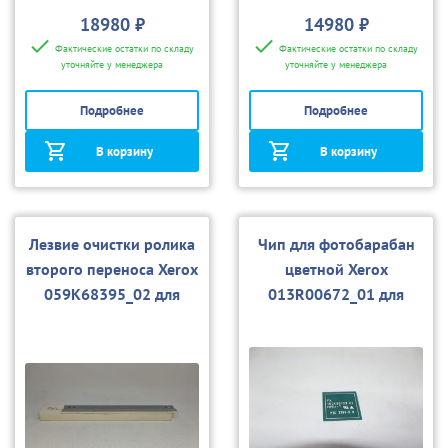
18980 ₽
14980 ₽
Фактические остатки по складу
Фактические остатки по складу
уточняйте у менеджера
уточняйте у менеджера
Подробнее
Подробнее
В корзину
В корзину
Лезвие очистки ролика
Чип для фотобарабан
второго переноса Xerox
цветной Xerox
059K68395_02 для
013R00672_01 для
550/560/С60/С70/700/
C75/J75
С75/J75/PLC9065