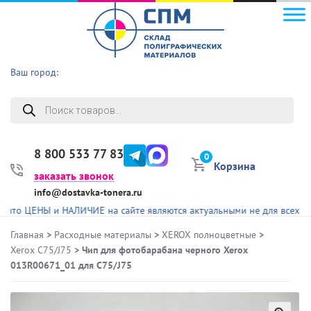
Ваш город:
Поиск
товаров
8 800 533 77 83
0
Корзина
заказать звонок
info@dostavka-tonera.ru
ЕНЫ и НАЛИЧИЕ на сайте являются актуальными не для всех представ
Главная
>
Расходные материалы
>
XEROX полноцветные
>
Xerox C75/J75
> Чип для фотобарабана черного Xerox
013R00671_01 для C75/J75