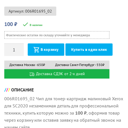
Артикул: 006R01695_02
100
₽
В наличии
Фактические остатки по складу уточняйте у менеджера
Количество
В корзину
Купить в один клик
Доставка Москва - 650₽
Доставка Санкт-Петербург - 550₽
Доставка СДЭК от 2-х дней
ОПИСАНИЕ
006R01695_02 Чип для тонер-картридж малиновый Xerox
для SC2020 незаменимая деталь для профессиональной
техники, купить которую можно за
100 ₽
, оформив товар
через корзину или оставив заявку на обратный звонок на
нашем сайте.