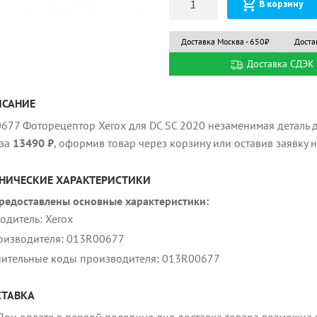
В корзину
Доставка Москва - 650₽
Доста
Доставка СДЭК 
ИСАНИЕ
677 Фоторецептор Xerox для DC SC 2020 незаменимая деталь д
за
13490 ₽
, оформив товар через корзину или оставив заявку 
НИЧЕСКИЕ ХАРАКТЕРИСТИКИ
редоставлены основные характеристики:
одитель: Xerox
оизводителя: 013R00677
ительные коды производителя: 013R00677
ТАВКА
При оплате в первой половине дня доставка товара возможна в