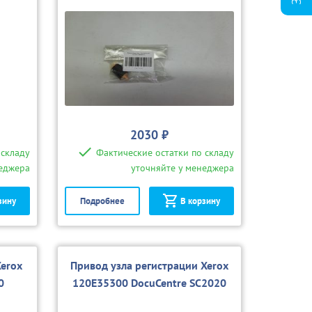
2030 ₽
 складу
Фактические остатки по складу
неджера
уточняйте у менеджера
зину
Подробнее
В корзину
erox
Привод узла регистрации Xerox
0
120E35300 DocuCentre SC2020