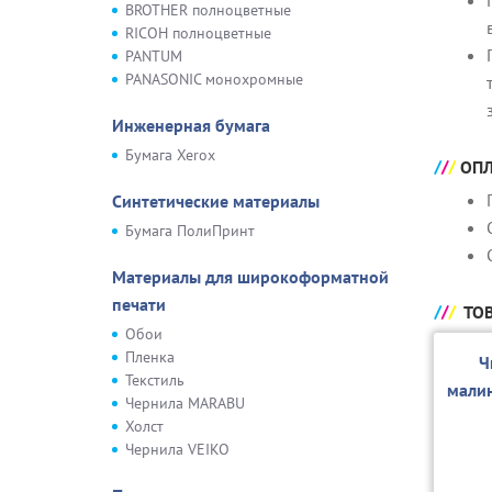
BROTHER полноцветные
RICOH полноцветные
PANTUM
PANASONIC монохромные
Инженерная бумага
Бумага Xerox
ОПЛ
Синтетические материалы
Бумага ПолиПринт
Материалы для широкоформатной
печати
ТОВ
Обои
Пленка
Ч
Текстиль
мали
Чернила MARABU
Холст
Чернила VEIKO