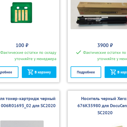
100 ₽
3900 ₽
Фактические остатки по складу
Фактические остатки по
уточняйте у менеджера
уточняйте у ме
робнее
В корзину
Подробнее
В кор
для тонер-картридж черный
Носитель черный Xero
x 006R01693_02 для SC2020
676K35980 для DocuCen
SC2020