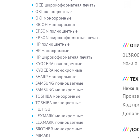
OCE широкоформатная печать
OKI полноцветные
OKI монохромные
RICOH монохромные
EPSON полноцветные
EPSON широкоформатная печать
HP полноцветные
ОП
HP монохромные
013R00
HP широкоформатная печать
можно 
KYOCERA полноцветные
KYOCERA монохромные
SHARP монохромные
ТЕХ
SAMSUNG полноцветные
Ниже п
SAMSUNG монохромные
Произв
TOSHIBA монохромные
TOSHIBA полноцветные
Код пр
FUJITSU
Дополн
LEXMARK монохромные
LEXMARK полноцветные
BROTHER монохромные
ДОС
MIMAKI