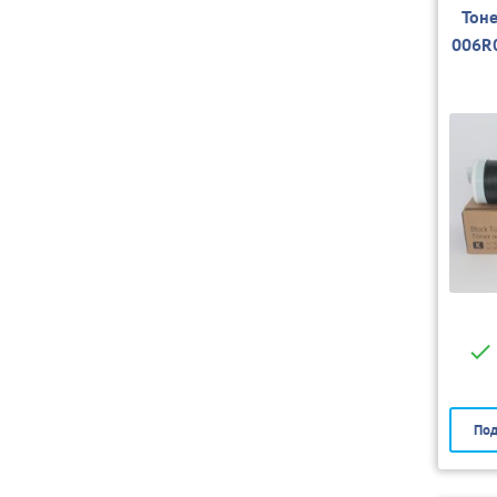
Тон
006R
Под