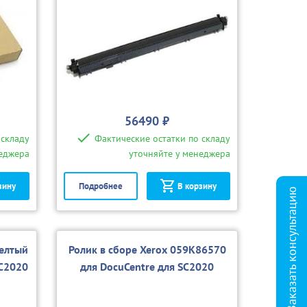
56490 ₽
 складу
Фактические остатки по складу
неджера
уточняйте у менеджера
зину
Подробнее
В корзину
Заказать консультацию
елтый
Ролик в сборе Xerox 059K86570
C2020
для DocuCentre для SC2020