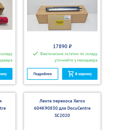
17890 ₽
 складу
Фактические остатки по складу
неджера
уточняйте у менеджера
зину
Подробнее
В корзину
x
Лента переноса Xerox
tre
604K90830 для DocuCentre
SC2020