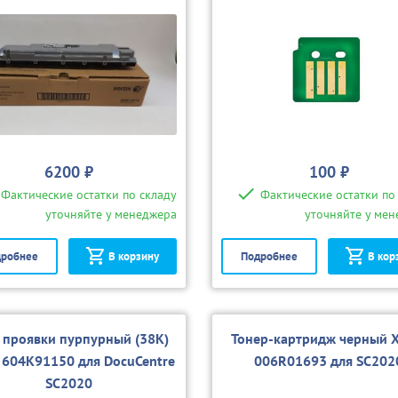
6200 ₽
100 ₽
Фактические остатки по складу
Фактические остатки по
уточняйте у менеджера
уточняйте у ме
робнее
В корзину
Подробнее
В кор
 проявки пурпурный (38K)
Тонер-картридж черный X
 604K91150 для DocuCentre
006R01693 для SC202
SC2020