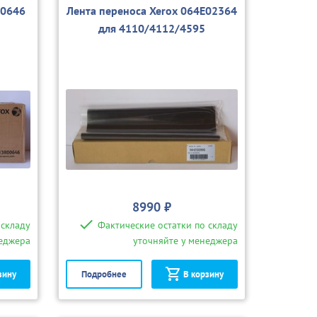
00646
Лента переноса Xerox 064E02364
для 4110/4112/4595
8990 ₽
 складу
Фактические остатки по складу
неджера
уточняйте у менеджера
зину
Подробнее
В корзину