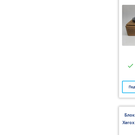
Под
Блок
Xerox