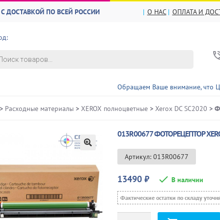
С ДОСТАВКОЙ ПО ВСЕЙ РОССИИ
О НАС
ОПЛАТА И ДОС
од:
в
Обращаем Ваше внимание, что ЦЕНЫ и НАЛИЧ
>
Расходные материалы
>
XEROX полноцветные
>
Xerox DC SC2020
> Ф
013R00677 ФОТОРЕЦЕПТОР XERO
🔍
Артикул: 013R00677
13490
₽
В наличии
Фактические остатки по складу уточн
Количество