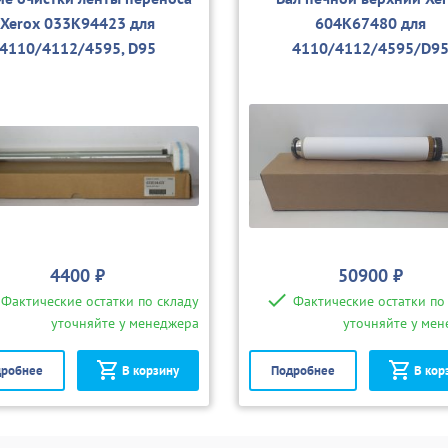
Xerox 033K94423 для
604K67480 для
4110/4112/4595, D95
4110/4112/4595/D9
4400 ₽
50900 ₽
Фактические остатки по складу
Фактические остатки по
уточняйте у менеджера
уточняйте у ме
робнее
В корзину
Подробнее
В кор