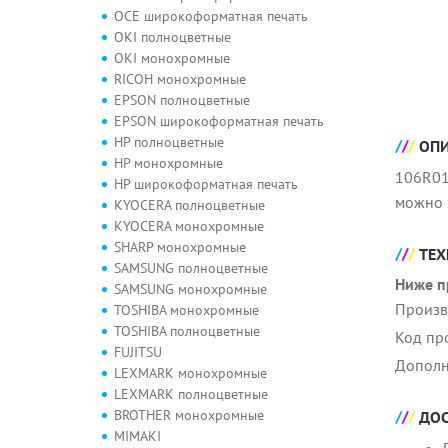
OCE широкоформатная печать
OKI полноцветные
OKI монохромные
RICOH монохромные
EPSON полноцветные
EPSON широкоформатная печать
HP полноцветные
ОП
HP монохромные
106R01
HP широкоформатная печать
можно 
KYOCERA полноцветные
KYOCERA монохромные
SHARP монохромные
ТЕХ
SAMSUNG полноцветные
Ниже п
SAMSUNG монохромные
Произв
TOSHIBA монохромные
TOSHIBA полноцветные
Код пр
FUJITSU
Дополн
LEXMARK монохромные
LEXMARK полноцветные
BROTHER монохромные
ДОС
MIMAKI