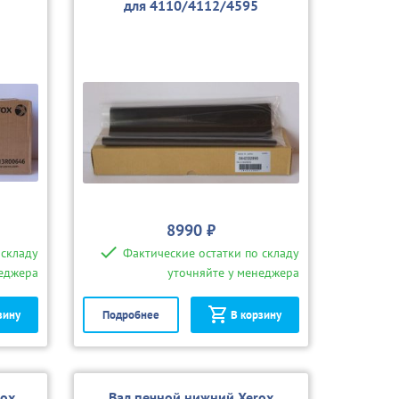
для 4110/4112/4595
8990 ₽
 складу
Фактические остатки по складу
неджера
уточняйте у менеджера
зину
Подробнее
В корзину
rox
Вал печной нижний Xerox