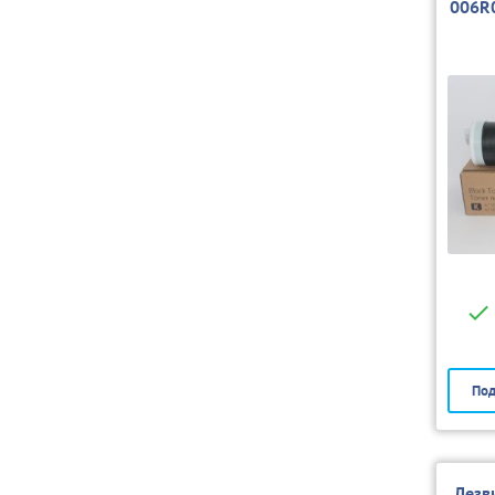
006R
Под
Лезв