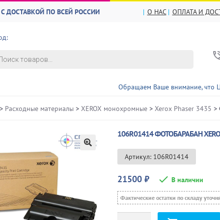
С ДОСТАВКОЙ ПО ВСЕЙ РОССИИ
О НАС
ОПЛАТА И ДОС
од:
в
Обращаем Ваше внимание, что ЦЕНЫ и НА
>
Расходные материалы
>
XEROX монохромные
>
Xerox Phaser 3435
> 
106R01414 ФОТОБАРАБАН XEROX
🔍
Артикул: 106R01414
21500
₽
В наличии
Фактические остатки по складу уточн
Количество