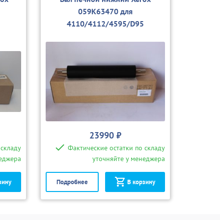
059K63470 для
5
4110/4112/4595/D95
23990 ₽
 складу
Фактические остатки по складу
неджера
уточняйте у менеджера
зину
Подробнее
В корзину