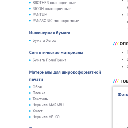
BROTHER полноцветные
RICOH полноцветные
PANTUM
PANASONIC монохромные
Инженерная бумага
Бумага Xerox
ОПЛ
Синтетические материалы
Бумага ПолиПринт
Материалы для широкоформатной
печати
ТОВ
Обои
Пленка
Фото
Текстиль
Чернила MARABU
Холст
Чернила VEIKO