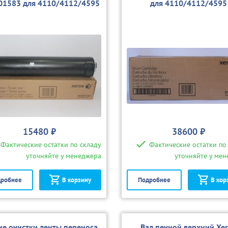
01583 для 4110/4112/4595
для 4110/4112/4595
15480 ₽
38600 ₽
Фактические остатки по складу
Фактические остатки по
уточняйте у менеджера
уточняйте у ме
робнее
В корзину
Подробнее
В кор
ие очистки ленты переноса
Вал печной верхний Xe