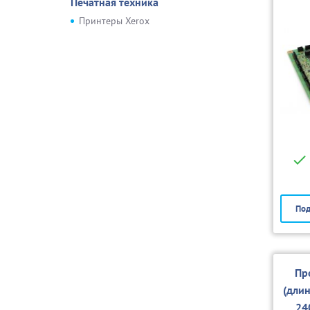
Печатная техника
Принтеры Xerox
Под
Пр
(дли
24