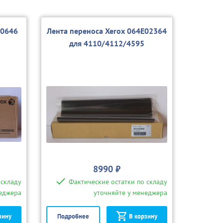
00646
Лента переноса Xerox 064E02364
для 4110/4112/4595
8990 ₽
 складу
Фактические остатки по складу
неджера
уточняйте у менеджера
зину
Подробнее
В корзину