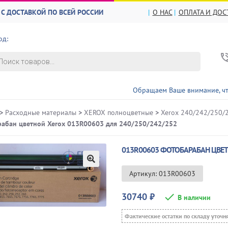
С ДОСТАВКОЙ ПО ВСЕЙ РОССИИ
О НАС
ОПЛАТА И ДОС
од:
в
Обращаем Ваше внимание, что ЦЕНЫ и НА
>
Расходные материалы
>
XEROX полноцветные
>
Xerox 240/242/250/
абан цветной Xerox 013R00603 для 240/250/242/252
013R00603 ФОТОБАРАБАН ЦВЕТ
🔍
Артикул: 013R00603
30740
₽
В наличии
Фактические остатки по складу уточн