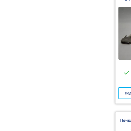
Под
Печк