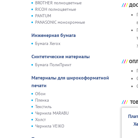
BROTHER полноцветные
ДОС
RICOH полноцветные
PANTUM
PANASONIC монохромные
Инженерная бумага
Бумага Xerox
Синтетические материалы
ОПЛ
Бумага ПолиПринт
Материалы для широкоформатной
печати
Обои
Пленка
ТОВ
Текстиль
Чернила MARABU
Пла
Холст
X
Чернила VEIKO