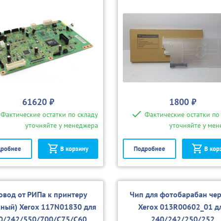
80/240/250/242/252/700
(совм.)
61620 ₽
1800 ₽
Фактические остатки по складу
Фактические остатки по
уточняйте у менеджера
уточняйте у ме
робнее
В корзину
Подробнее
В кор
овод от РИПа к принтеру
Чип для фотобарабан че
нный) Xerox 117N01830 для
Xerox 013R00602_01 д
0/242/550/700/С75/С60
240/242/250/252