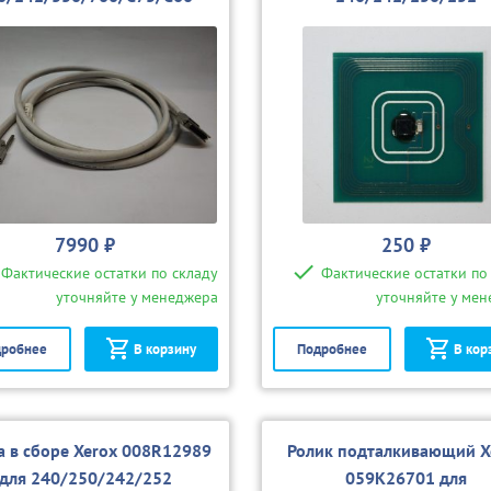
7990 ₽
250 ₽
Фактические остатки по складу
Фактические остатки по
уточняйте у менеджера
уточняйте у ме
робнее
В корзину
Подробнее
В кор
а в сборе Xerox 008R12989
Ролик подталкивающий X
для 240/250/242/252
059K26701 для