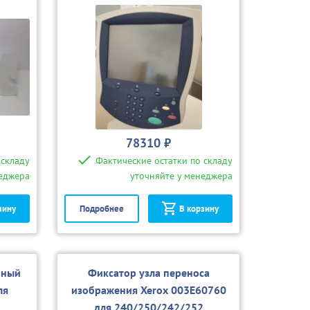
/550
78310 ₽
 складу
Фактические остатки по складу
неджера
уточняйте у менеджера
зину
Подробнее
В корзину
рный
Фиксатор узла переноса
ля
изображения Xerox 003E60760
для 240/250/242/252