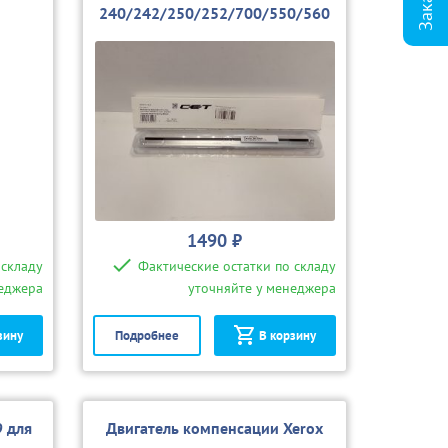
240/242/250/252/700/550/560
(совм.)
1490 ₽
 складу
Фактические остатки по складу
неджера
уточняйте у менеджера
зину
Подробнее
В корзину
 для
Двигатель компенсации Xerox