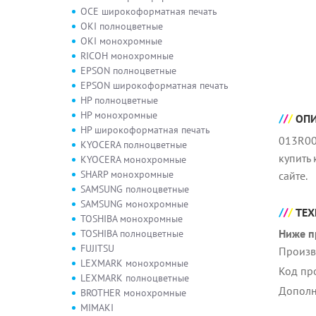
OCE широкоформатная печать
OKI полноцветные
OKI монохромные
RICOH монохромные
EPSON полноцветные
EPSON широкоформатная печать
HP полноцветные
HP монохромные
ОП
HP широкоформатная печать
013R00
KYOCERA полноцветные
купить
KYOCERA монохромные
SHARP монохромные
сайте.
SAMSUNG полноцветные
SAMSUNG монохромные
ТЕХ
TOSHIBA монохромные
Ниже п
TOSHIBA полноцветные
FUJITSU
Произв
LEXMARK монохромные
Код пр
LEXMARK полноцветные
Дополн
BROTHER монохромные
MIMAKI