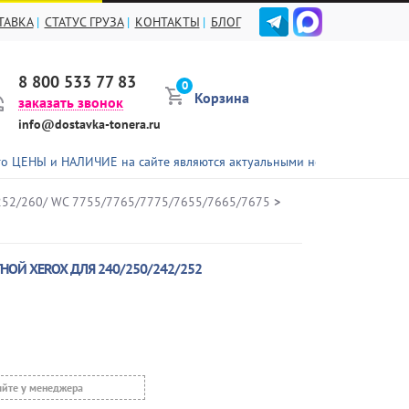
ТАВКА
СТАТУС ГРУЗА
КОНТАКТЫ
БЛОГ
8 800 533 77 83
0
Корзина
заказать звонок
info@dostavka-tonera.ru
ЛИЧИЕ на сайте являются актуальными не для всех представленных т
252/260/ WC 7755/7765/7775/7655/7665/7675
>
НОЙ XEROX ДЛЯ 240/250/242/252
яйте у менеджера