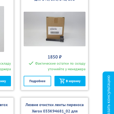
1850 ₽
 складу
Фактические остатки по складу
неджера
уточняйте у менеджера
Заказать консультацию
зину
Подробнее
В корзину
erox
Лезвие очистки ленты переноса
Xerox 033K94681_02 для