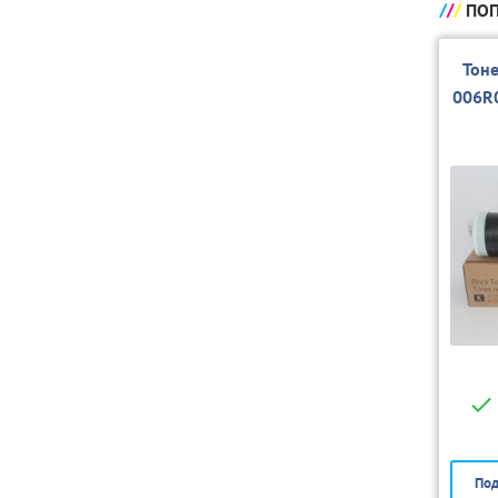
ПОП
Тон
006R
Под