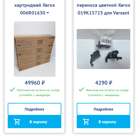
картриджей Xerox
переноса цветной Xerox
006R01630 +
019K15723 для Versant
006R01631 +
80/180/2100
006R01632 +
006R01633 для Versant
2100
49960 ₽
4290 ₽
Фактические остатки по складу
Фактические остатки по складу
уточняйте у менеджера
уточняйте у менеджера
Подробнее
Подробнее
В корзину
В корзину