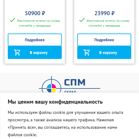
50900 ₽
23990 ₽
Фактические остатки по складу
Фактические остатки по складу
уточняйте у менеджера
уточняйте у менеджера
Подробнее
Подробнее
В корзину
В корзину
Мы ценим вашу конфиденциальность
Мы используем файлы cookie для улучшения вашего опыта
просмотра, а также анализа нашего трафика. Нажимая
О нас
Оплата и доставка
«Принять все», вы соглашаетесь на использование нами
Статус Груза
Контакты
файлов cookie.