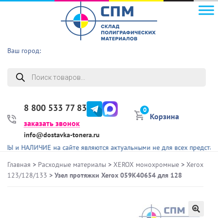
Ваш город:
Поиск
товаров
8 800 533 77 83
0
Корзина
заказать звонок
info@dostavka-tonera.ru
АЛИЧИЕ на сайте являются актуальными не для всех представленных 
Главная
>
Расходные материалы
>
XEROX монохромные
>
Xerox
123/128/133
> Узел протяжки Xerox 059K40654 для 128