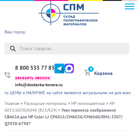
Ваш город:
Поиск
товаров
8 800 533 77 83
0
Корзина
заказать звонок
info@dostavka-tonera.ru
ЕНЫ и НАЛИЧИЕ на сайте являются актуальными не для всех представ
Главная
>
Расходные материалы
>
HP полноцветные
>
HP
6015/6030/6040 (823/824)
> Узел переноса изображения
CB463A для HP Color LJ CP6015/CM6030/CM6040/RM1-3307/
Q3938-67987