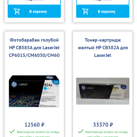
В корзину
В корзину
Фотобарабан голубой
Тонер-картридж
HP CB385A для LaserJet
желтый HP CB382A для
CP6015/CM6030/CM60
LaserJet
40
CP6015/CM6030/CM60
40
12560 ₽
33370 ₽
Фактические остатки по складу
Фактические остатки по складу
уточняйте у менеджера
уточняйте у менеджера