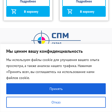
Подробнее
Подробнее
В корзину
В корзину
Мы ценим вашу конфиденциальность
Мы используем файлы cookie для улучшения вашего опыта
просмотра, а также анализа нашего трафика. Нажимая
О нас
Оплата и доставка
«Принять все», вы соглашаетесь на использование нами
Статус Груза
Контакты
файлов cookie.
8 800 533 77 83
Принять
info@dostavka-tonera.ru
заказать звонок
Отказ
Политика конфиденциальности