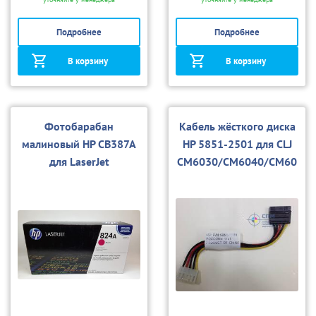
Подробнее
Подробнее
В корзину
В корзину
Фотобарабан
Кабель жёсткого диска
малиновый HP CB387A
HP 5851-2501 для CLJ
для LaserJet
CM6030/CM6040/CM60
CP6015/CM6030/CM60
49/M5025/M5035/M50
40
39/M303