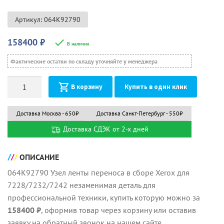
Артикул: 064K92790
158400
₽
В наличии
Фактические остатки по складу уточняйте у менеджера
Количество
В корзину
Купить в один клик
Доставка Москва - 650₽
Доставка Санкт-Петербург - 550₽
Доставка СДЭК от 2-х дней
ОПИСАНИЕ
064K92790 Узел ленты переноса в сборе Xerox для
7228/7232/7242 незаменимая деталь для
профессиональной техники, купить которую можно за
158400 ₽
, оформив товар через корзину или оставив
заявку на обратный звонок на нашем сайте.