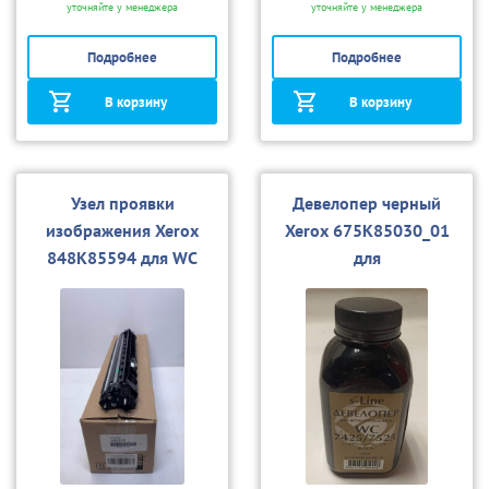
уточняйте у менеджера
уточняйте у менеджера
Подробнее
Подробнее
В корзину
В корзину
Узел проявки
Девелопер черный
изображения Xerox
Xerox 675K85030_01
848K85594 для WC
для
7970/AltaLink
7525/7530/7535/7545/
C8030/C8035/C8045/C8
7556 (совм)
055/C8070