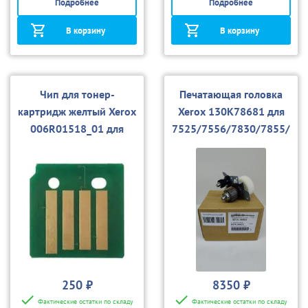
Подробнее
Подробнее
В корзину
В корзину
Чип для тонер-
Печатающая головка
картридж желтый Xerox
Xerox 130K78681 для
006R01518_01 для
7525/7556/7830/7855/
7525/7530/7535/7545/
7970 Phaser 7800
7556
250 ₽
8350 ₽
Фактические остатки по складу
Фактические остатки по складу