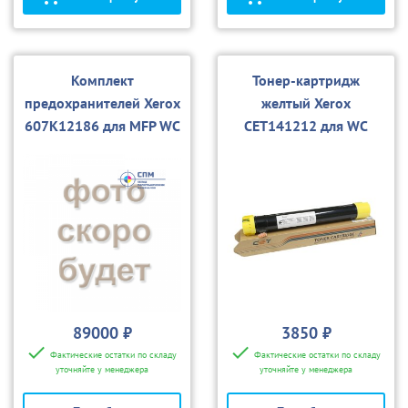
Комплект
Тонер-картридж
предохранителей Xerox
желтый Xerox
607K12186 для MFP WC
CET141212 для WC
7970
7525/7545/7556/7835/
7970 (CET), 360г, 15000
стр.
89000 ₽
3850 ₽
Фактические остатки по складу
Фактические остатки по складу
уточняйте у менеджера
уточняйте у менеджера