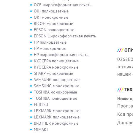
OCE широкоформатная печать
OKI полноцветные
OKI монохромные
RICOH монохромные
EPSON полноцветные
EPSON широкоформатная печать
HP полноцветные
HP монохромные
ОП
HP широкоформатная печать
0262B0
KYOCERA полноцветные
техник
KYOCERA монохромные
SHARP монохромные
нашем 
SAMSUNG полноцветные
SAMSUNG монохромные
ТЕХ
TOSHIBA монохромные
Ниже п
TOSHIBA полноцветные
FUJITSU
Произв
LEXMARK монохромные
Код пр
LEXMARK полноцветные
Дополн
BROTHER монохромные
MIMAKI