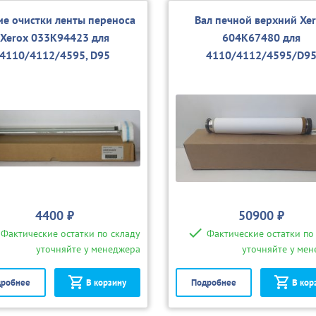
ие очистки ленты переноса
Вал печной верхний Xe
Xerox 033K94423 для
604K67480 для
4110/4112/4595, D95
4110/4112/4595/D9
4400 ₽
50900 ₽
Фактические остатки по складу
Фактические остатки по
уточняйте у менеджера
уточняйте у ме
робнее
В корзину
Подробнее
В кор