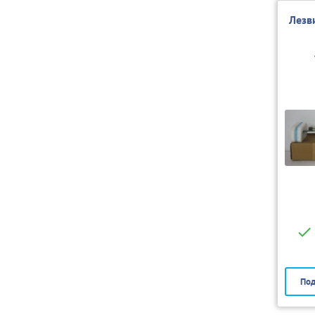
Лезв
Под