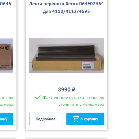
00646
Лента переноса Xerox 064E02364
для 4110/4112/4595
8990 ₽
 складу
Фактические остатки по складу
неджера
уточняйте у менеджера
зину
Подробнее
В корзину