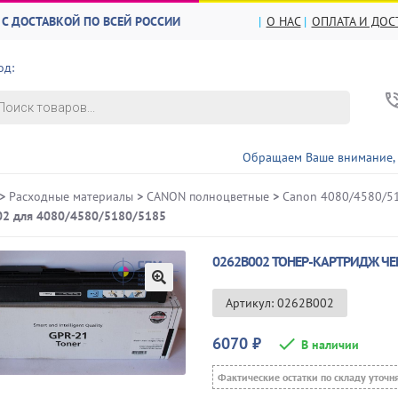
С ДОСТАВКОЙ ПО ВСЕЙ РОССИИ
О НАС
ОПЛАТА И ДОС
од:
в
Обращаем Ваше внимание, что ЦЕН
>
Расходные материалы
>
CANON полноцветные
>
Canon 4080/4580/51
2 для 4080/4580/5180/5185
0262B002 ТОНЕР-КАРТРИДЖ ЧЕ
🔍
Артикул: 0262B002
6070
₽
В наличии
Фактические остатки по складу уточн