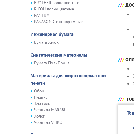
BROTHER полноцветные
ДОС
RICOH полноцветные
PANTUM
PANASONIC монохромные
Инженерная бумага
Бумага Xerox
Синтетические материалы
ОПЛ
Бумага ПолиПринт
Материалы для широкоформатной
печати
Обои
Пленка
ТОВ
Текстиль
Чернила MARABU
То
Холст
Чернила VEIKO