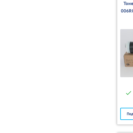
Тон
006R
Под