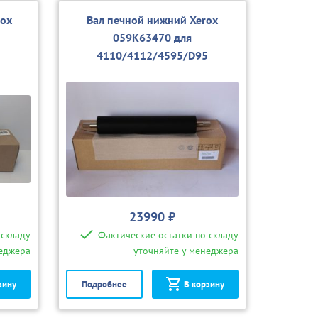
rox
Вал печной нижний Xerox
059K63470 для
5
4110/4112/4595/D95
23990 ₽
 складу
Фактические остатки по складу
неджера
уточняйте у менеджера
зину
Подробнее
В корзину