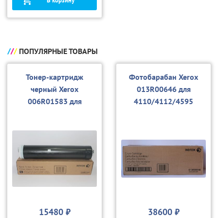
В корзину
ПОПУЛЯРНЫЕ ТОВАРЫ
Тонер-картридж
Фотобарабан Xerox
черный Xerox
013R00646 для
006R01583 для
4110/4112/4595
4110/4112/4595
15480 ₽
38600 ₽