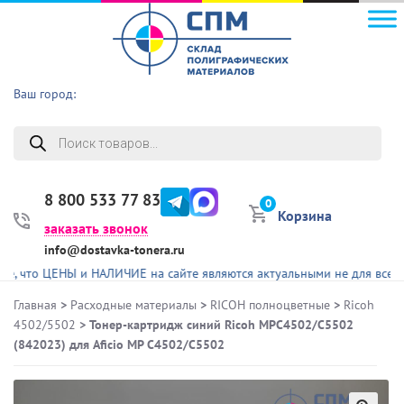
Ваш город:
Поиск
товаров
8 800 533 77 83
0
Корзина
заказать звонок
info@dostavka-tonera.ru
о ЦЕНЫ и НАЛИЧИЕ на сайте являются актуальными не для всех предс
Главная
>
Расходные материалы
>
RICOH полноцветные
>
Ricoh
4502/5502
> Тонер-картридж синий Ricoh MPC4502/C5502
(842023) для Aficio MP C4502/C5502