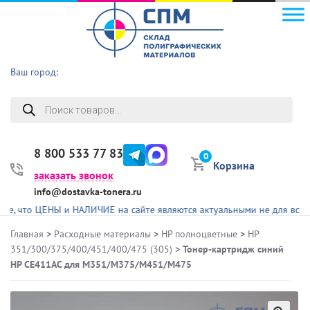
Ваш город:
Поиск
товаров
8 800 533 77 83
0
Корзина
заказать звонок
info@dostavka-tonera.ru
о ЦЕНЫ и НАЛИЧИЕ на сайте являются актуальными не для всех предст
Главная
>
Расходные материалы
>
HP полноцветные
>
HP
351/300/375/400/451/400/475 (305)
> Тонер-картридж синий
HP CE411AC для M351/M375/M451/M475