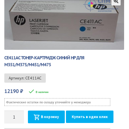
🔍
CE411AC ТОНЕР-КАРТРИДЖ СИНИЙ HP ДЛЯ
M351/M375/M451/M475
Артикул: CE411AC
12190
₽
В наличии
Фактические остатки по складу уточняйте у менеджера
Количество
В корзину
Купить в один клик