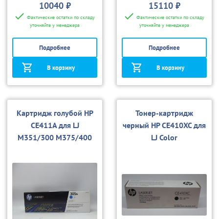
10040 ₽
15110 ₽
Фактические остатки по складу
Фактические остатки по складу
уточняйте у менеджера
уточняйте у менеджера
Подробнее
Подробнее
В корзину
В корзину
Картридж голубой HP
Тонер-картридж
CE411A для LJ
черный HP CE410XC для
M351/300 M375/400
LJ Color
M451/400 M475
M351/M375/M451/M47
5Pro 300