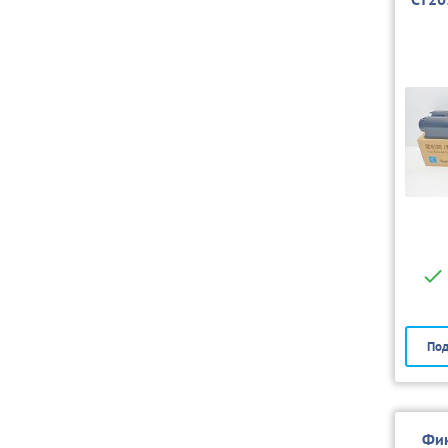
Под
Фик