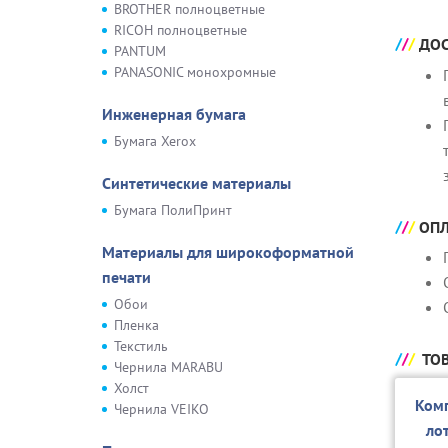
BROTHER полноцветные
RICOH полноцветные
ДОС
PANTUM
PANASONIC монохромные
Инженерная бумага
Бумага Xerox
Синтетические материалы
Бумага ПолиПринт
ОПЛ
Материалы для широкоформатной
печати
Обои
Пленка
Текстиль
ТОВ
Чернила MARABU
Холст
Комп
Чернила VEIKO
ло