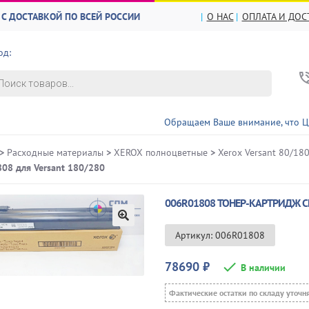
С ДОСТАВКОЙ ПО ВСЕЙ РОССИИ
О НАС
ОПЛАТА И ДОС
од:
в
Обращаем Ваше внимание, что ЦЕНЫ и НАЛИЧ
>
Расходные материалы
>
XEROX полноцветные
>
Xerox Versant 80/180
08 для Versant 180/280
006R01808 ТОНЕР-КАРТРИДЖ С
🔍
Артикул: 006R01808
78690
₽
В наличии
Фактические остатки по складу уточн