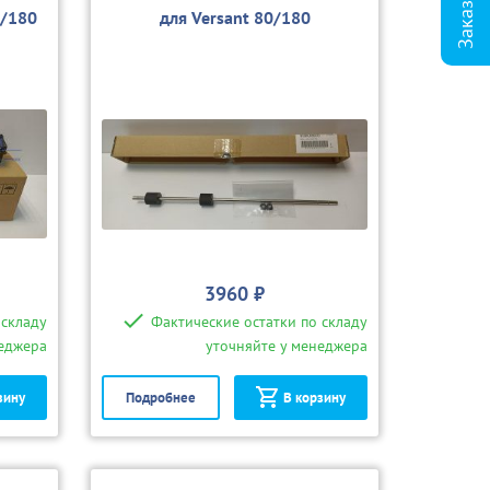
0/180
для Versant 80/180
3960 ₽
 складу
Фактические остатки по складу
неджера
уточняйте у менеджера
зину
Подробнее
В корзину