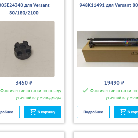
005E24340 для Versant
948K11491 для Versant 8
80/180/2100
3450 ₽
19490 ₽
Фактические остатки по складу
Фактические остатки по
уточняйте у менеджера
уточняйте у ме
робнее
В корзину
Подробнее
В кор