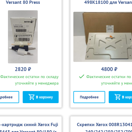
Versant 80 Press
498K18100 для Versan
80/180/C60/PLC9070/700
2820 ₽
4800 ₽
Фактические остатки по складу
Фактические остатки по
уточняйте у менеджера
уточняйте у ме
робнее
В корзину
Подробнее
В кор
-картридж синий Xerox Fuji
Скрепки Xerox 008R13041
3443 для Versant 80/180 (с
240/242/250/252/70