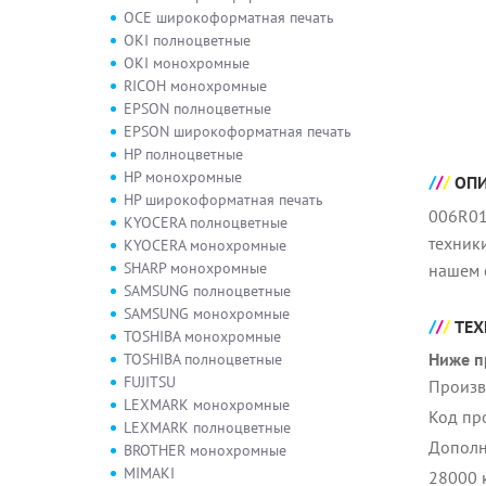
OCE широкоформатная печать
OKI полноцветные
OKI монохромные
RICOH монохромные
EPSON полноцветные
EPSON широкоформатная печать
HP полноцветные
HP монохромные
ОП
HP широкоформатная печать
006R01
KYOCERA полноцветные
техник
KYOCERA монохромные
SHARP монохромные
нашем 
SAMSUNG полноцветные
SAMSUNG монохромные
ТЕХ
TOSHIBA монохромные
Ниже п
TOSHIBA полноцветные
FUJITSU
Произв
LEXMARK монохромные
Код пр
LEXMARK полноцветные
Дополн
BROTHER монохромные
MIMAKI
28000 