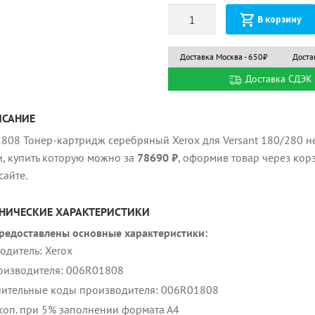
Количество
В корзину
Доставка Москва - 650₽
Доста
Доставка СДЭК 
ИСАНИЕ
808 Тонер-картридж серебряный Xerox для Versant 180/280 н
и, купить которую можно за
78690 ₽
, оформив товар через кор
сайте.
НИЧЕСКИЕ ХАРАКТЕРИСТИКИ
редоставлены основные характеристики:
одитель: Xerox
оизводителя: 006R01808
ительные коды производителя: 006R01808
коп. при 5% заполнении формата А4