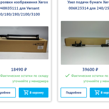
проявки изображения Xerox
Узел подачи бумаги Xer
948K03111 для Versant
006K23314 для 240/2
80/180/280/2100/3100
18490 ₽
39600 ₽
Фактические остатки по складу
Фактические остатки по
уточняйте у менеджера
уточняйте у ме
робнее
В корзину
Подробнее
В кор