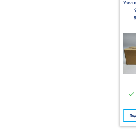
Узел 
Под