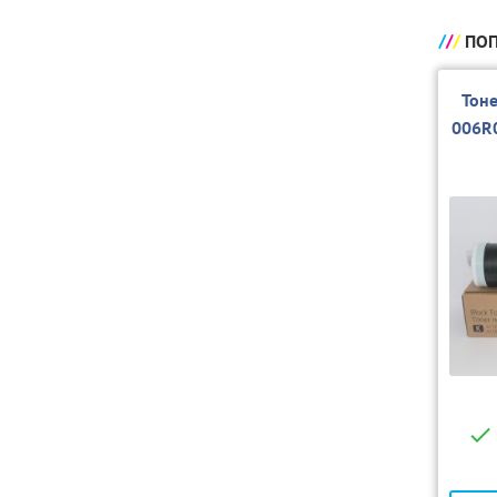
ПОП
Тон
006R