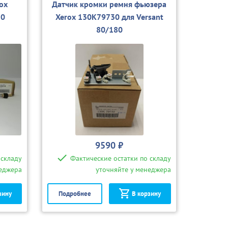
ox
Датчик кромки ремня фьюзера
50
Xerox 130K79730 для Versant
80/180
9590 ₽
 складу
Фактические остатки по складу
неджера
уточняйте у менеджера
зину
Подробнее
В корзину