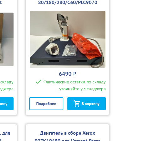
t
80/180/280/C60/PLC9070
/550
6490 ₽
 складу
Фактические остатки по складу
неджера
уточняйте у менеджера
зину
Подробнее
В корзину
 для
Двигатель в сборе Xerox
0
007K19450 для Versant Press