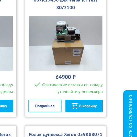
80/2100
64900 ₽
 складу
Фактические остатки по складу
неджера
уточняйте у менеджера
Заказать консультацию
зину
Подробнее
В корзину
Xerox
Ролик дуплекса Xerox 059K88071