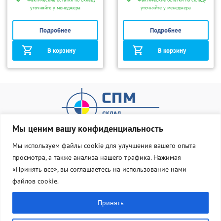
уточняйте у менеджера
уточняйте у менеджера
Подробнее
Подробнее
В корзину
В корзину
Мы ценим вашу конфиденциальность
Мы используем файлы cookie для улучшения вашего опыта
просмотра, а также анализа нашего трафика. Нажимая
О нас
Оплата и доставка
«Принять все», вы соглашаетесь на использование нами
Статус Груза
Контакты
файлов cookie.
8 800 533 77 83
Принять
info@dostavka-tonera.ru
заказать звонок