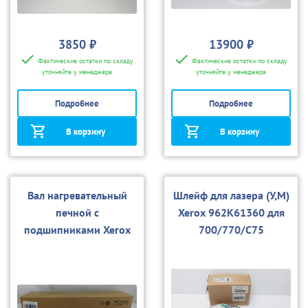
3850 ₽
13900 ₽
Фактические остатки по складу
Фактические остатки по складу
уточняйте у менеджера
уточняйте у менеджера
Подробнее
Подробнее
В корзину
В корзину
Вал нагревательный
Шлейф для лазера (У,М)
печной с
Xerox 962K61360 для
подшипниками Xerox
700/770/С75
059K60120 для С242/
С550/C700/C75/J75/C6
0/C70