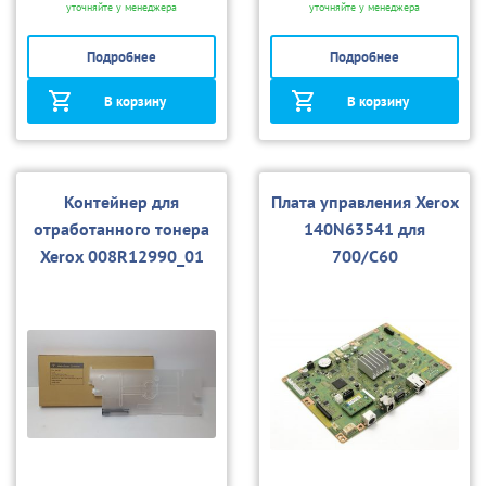
уточняйте у менеджера
уточняйте у менеджера
Подробнее
Подробнее
В корзину
В корзину
Контейнер для
Плата управления Xerox
отработанного тонера
140N63541 для
Xerox 008R12990_01
700/C60
для Versant
80/240/250/242/252/7
00/550 (совм.)