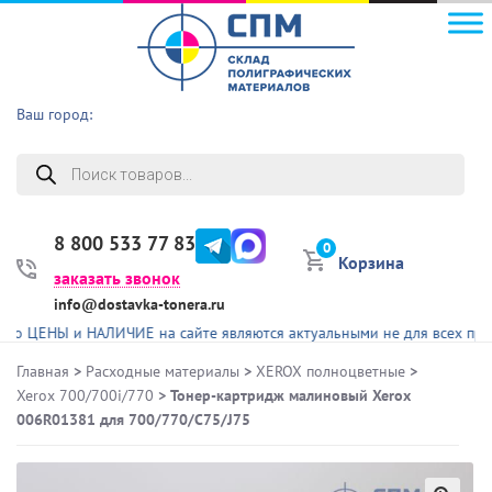
Ваш город:
Поиск
товаров
8 800 533 77 83
0
Корзина
заказать звонок
info@dostavka-tonera.ru
НЫ и НАЛИЧИЕ на сайте являются актуальными не для всех представле
Главная
>
Расходные материалы
>
XEROX полноцветные
>
Xerox 700/700i/770
> Тонер-картридж малиновый Xerox
006R01381 для 700/770/С75/J75