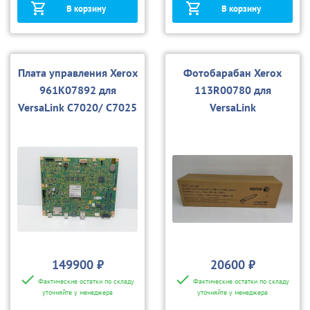
В корзину
В корзину
Плата управления Xerox
Фотобарабан Xerox
961K07892 для
113R00780 для
VersaLink C7020/ C7025
VersaLink
/ C7030
C7020/C7025/C7030
149900 ₽
20600 ₽
Фактические остатки по складу
Фактические остатки по складу
уточняйте у менеджера
уточняйте у менеджера