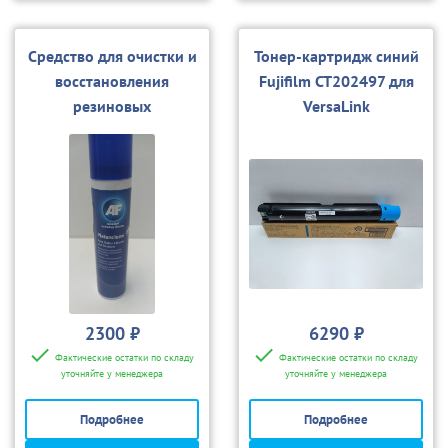
Средство для очистки и
Тонер-картридж синий
восстановления
Fujifilm CT202497 для
резиновых
VersaLink
поверхностей Katun
C7025/C7030/С7035 (с
10388
чипом)
2300 ₽
6290 ₽
Фактические остатки по складу
Фактические остатки по складу
уточняйте у менеджера
уточняйте у менеджера
Подробнее
Подробнее