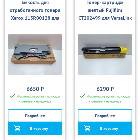
Емкость для
Тонер-картридж
отработанного тонера
желтый Fujifilm
Xerox 115R00128 для
CT202499 для VersaLink
VersaLink
C7025/C7030/С7035 (с
C7020/C7025/C7030
чипом)
6650 ₽
6290 ₽
Фактические остатки по складу
Фактические остатки по складу
уточняйте у менеджера
уточняйте у менеджера
Подробнее
Подробнее
В корзину
В корзину