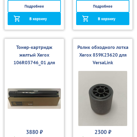
Подробнее
Подробнее
В корзину
В корзину
Тонер-картридж
Ролик обходного лотка
желтый Xerox
Xerox 859K23620 для
106R03746_01 для
VersaLink
VersaLink C7020/7025
C7020/C7025/C7030
(совм.)
3880 ₽
2300 ₽