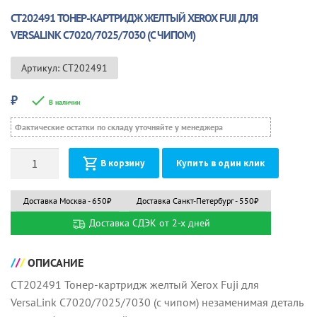
CT202491 ТОНЕР-КАРТРИДЖ ЖЕЛТЫЙ XEROX FUJI ДЛЯ
VERSALINK C7020/7025/7030 (С ЧИПОМ)
Артикул: CT202491
₽
В наличии
Фактические остатки по складу уточняйте у менеджера
Количество
В корзину
Купить в один клик
Доставка Москва - 650₽
Доставка Санкт-Петербург - 550₽
Доставка СДЭК от 2-х дней
ОПИСАНИЕ
CT202491 Тонер-картридж желтый Xerox Fuji для
VersaLink C7020/7025/7030 (с чипом) незаменимая деталь