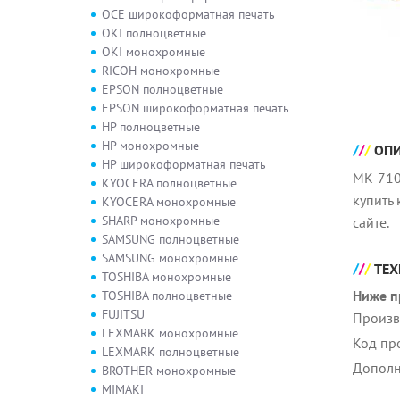
OCE широкоформатная печать
OKI полноцветные
OKI монохромные
RICOH монохромные
EPSON полноцветные
EPSON широкоформатная печать
HP полноцветные
HP монохромные
ОП
HP широкоформатная печать
MK-710
KYOCERA полноцветные
купить
KYOCERA монохромные
SHARP монохромные
сайте.
SAMSUNG полноцветные
SAMSUNG монохромные
ТЕХ
TOSHIBA монохромные
Ниже п
TOSHIBA полноцветные
FUJITSU
Произв
LEXMARK монохромные
Код пр
LEXMARK полноцветные
Дополн
BROTHER монохромные
MIMAKI