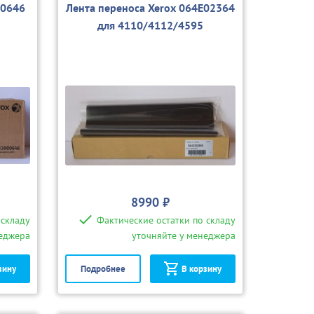
00646
Лента переноса Xerox 064E02364
для 4110/4112/4595
8990 ₽
 складу
Фактические остатки по складу
неджера
уточняйте у менеджера
зину
Подробнее
В корзину