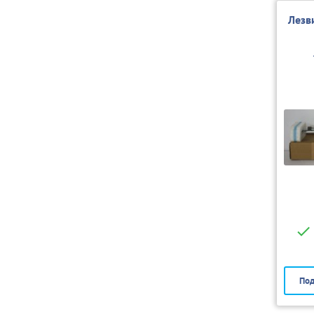
Лезв
Под