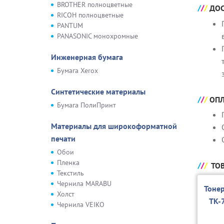
BROTHER полноцветные
ДОС
RICOH полноцветные
PANTUM
PANASONIC монохромные
Инженерная бумага
Бумага Xerox
Синтетические материалы
ОПЛ
Бумага ПолиПринт
Материалы для широкоформатной
печати
Обои
Пленка
ТОВ
Текстиль
Чернила MARABU
Тоне
Холст
TK-
Чернила VEIKO