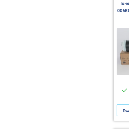
Тон
006R
Под