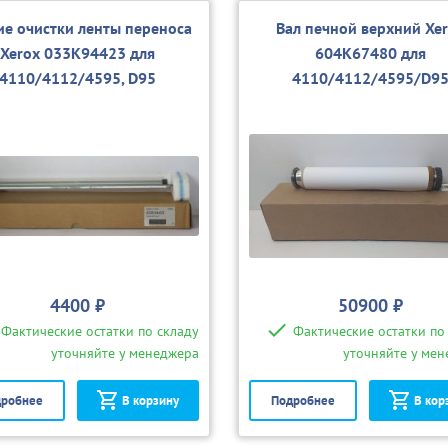
ие очистки ленты переноса
Вал печной верхний Xe
Xerox 033K94423 для
604K67480 для
4110/4112/4595, D95
4110/4112/4595/D9
4400 ₽
50900 ₽
Фактические остатки по складу
Фактические остатки по
уточняйте у менеджера
уточняйте у ме
робнее
В корзину
Подробнее
В кор