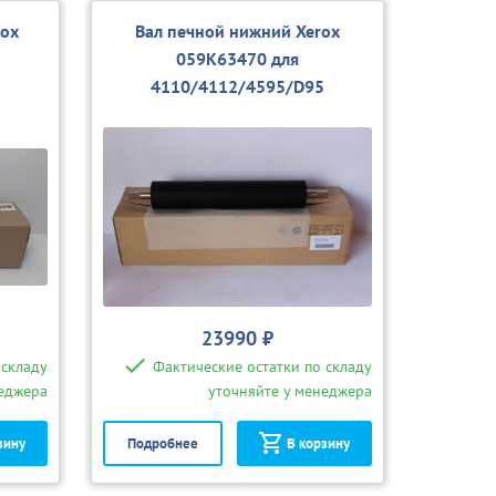
rox
Вал печной нижний Xerox
059K63470 для
5
4110/4112/4595/D95
23990 ₽
 складу
Фактические остатки по складу
неджера
уточняйте у менеджера
зину
Подробнее
В корзину