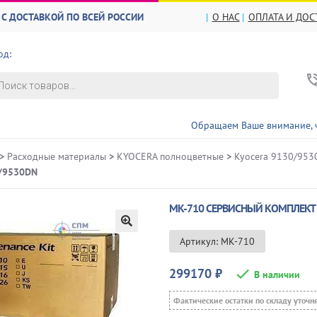
С ДОСТАВКОЙ ПО ВСЕЙ РОССИИ
О НАС
ОПЛАТА И ДОС
од:
в
Обращаем Ваше внимание, что ЦЕНЫ
>
Расходные материалы
>
KYOCERA полноцветные
>
Kyocera 9130/953
/9530DN
MK-710 СЕРВИСНЫЙ КОМПЛЕКТ 
🔍
Артикул: MK-710
299170
₽
В наличии
Фактические остатки по складу уточн