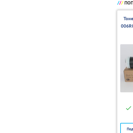
ПОП
Тон
006R
Под