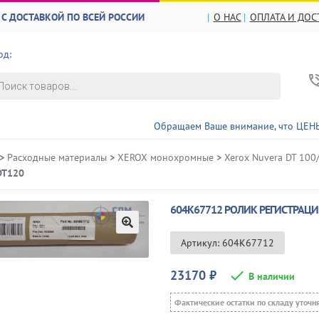
С ДОСТАВКОЙ ПО ВСЕЙ РОССИИ
О НАС
ОПЛАТА И ДОС
од:
в
Обращаем Ваше внимание, что ЦЕНЫ и НАЛИЧИЕ 
>
Расходные материалы
>
XEROX монохромные
>
Xerox Nuvera DT 100
DT120
604K67712 РОЛИК РЕГИСТРАЦИ
🔍
Артикул: 604K67712
23170
₽
В наличии
Фактические остатки по складу уточн