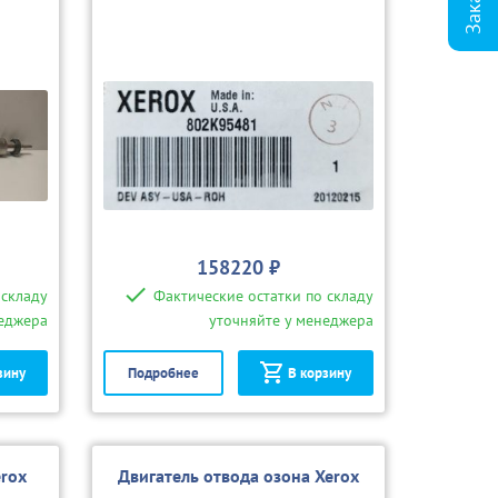
158220 ₽
 складу
Фактические остатки по складу
неджера
уточняйте у менеджера
зину
Подробнее
В корзину
rox
Двигатель отвода озона Xerox