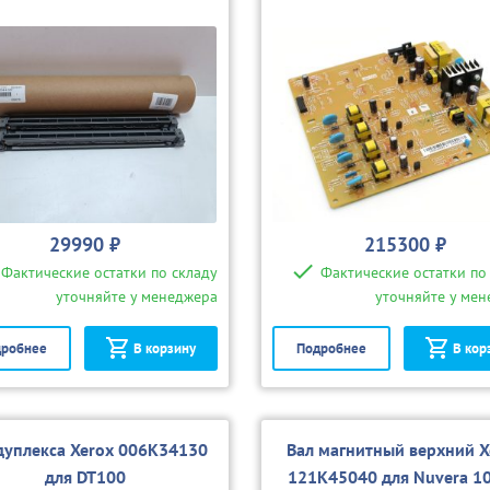
29990 ₽
215300 ₽
Фактические остатки по складу
Фактические остатки по
уточняйте у менеджера
уточняйте у ме
робнее
В корзину
Подробнее
В кор
дуплекса Xerox 006K34130
Вал магнитный верхний X
для DT100
121K45040 для Nuvera 1