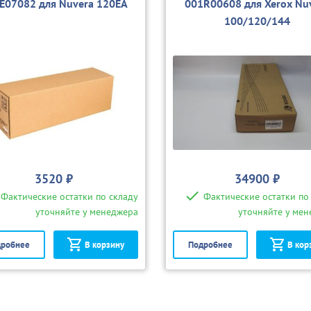
E07082 для Nuvera 120EA
001R00608 для Xerox Nu
100/120/144
3520 ₽
34900 ₽
Фактические остатки по складу
Фактические остатки по
уточняйте у менеджера
уточняйте у ме
робнее
В корзину
Подробнее
В кор