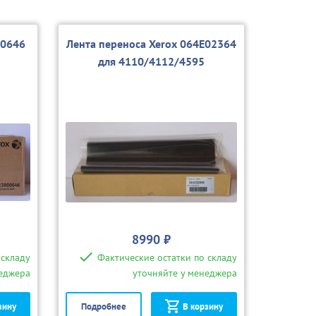
00646
Лента переноса Xerox 064E02364
для 4110/4112/4595
8990 ₽
 складу
Фактические остатки по складу
неджера
уточняйте у менеджера
зину
Подробнее
В корзину