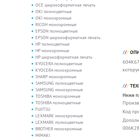
OCE широкоформатная печать
OKI полноцветные
OKI монохромные
RICOH монохромные
EPSON полноцветные
EPSON широкоформатная печать
HP полноцветные
HP монохромные
ОП
HP широкоформатная печать
604K67
KYOCERA полноцветные
котору
KYOCERA монохромные
SHARP монохромные
SAMSUNG полноцветные
ТЕХ
SAMSUNG монохромные
Ниже п
TOSHIBA монохромные
Произв
TOSHIBA полноцветные
FUJITSU
Код пр
LEXMARK монохромные
Дополн
LEXMARK полноцветные
006K28
BROTHER монохромные
MIMAKI