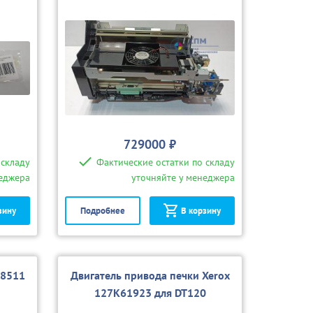
729000 ₽
 складу
Фактические остатки по складу
неджера
уточняйте у менеджера
зину
Подробнее
В корзину
28511
Двигатель привода печки Xerox
127K61923 для DT120