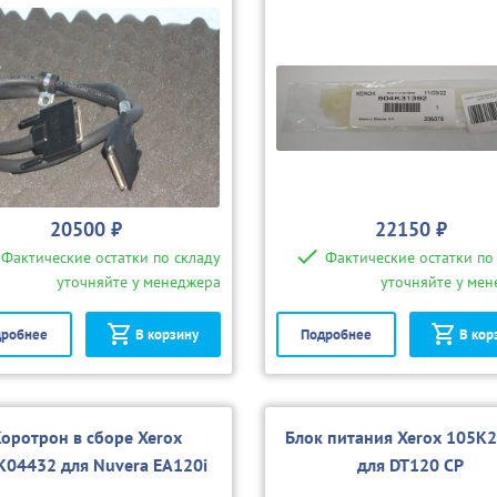
20500 ₽
22150 ₽
Фактические остатки по складу
Фактические остатки по
уточняйте у менеджера
уточняйте у ме
робнее
В корзину
Подробнее
В кор
оротрон в сборе Xerox
Блок питания Xerox 105K
K04432 для Nuvera EA120i
для DT120 CP