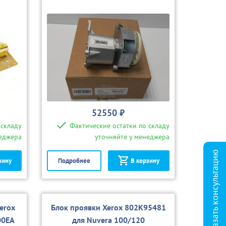
52550 ₽
 складу
Фактические остатки по складу
неджера
уточняйте у менеджера
Заказать консультацию
зину
Подробнее
В корзину
erox
Блок проявки Xerox 802K95481
00EA
для Nuvera 100/120