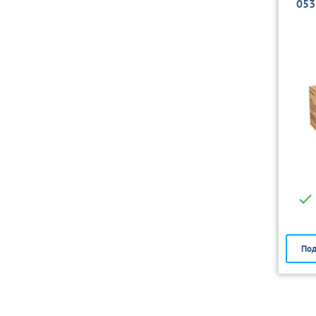
053
Под