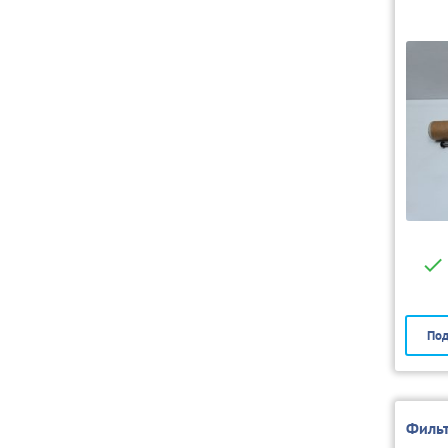
Под
Фильт