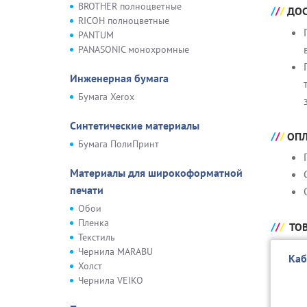
BROTHER полноцветные
ДОС
RICOH полноцветные
PANTUM
PANASONIC монохромные
Инженерная бумага
Бумага Xerox
Синтетические материалы
ОПЛ
Бумага ПолиПринт
Материалы для широкоформатной
печати
Обои
Пленка
ТОВ
Текстиль
Чернила MARABU
Каб
Холст
Чернила VEIKO