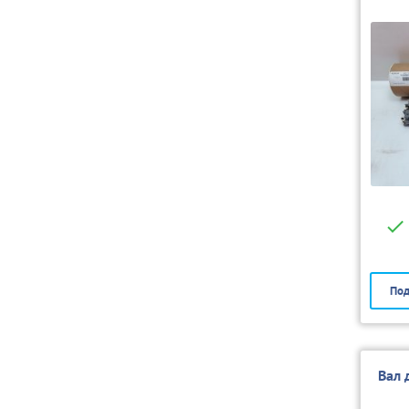
Под
Вал 