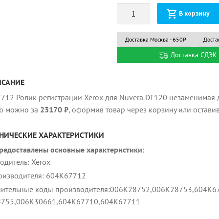
Количество
В корзину
Доставка Москва - 650₽
Доста
Доставка СДЭК 
ИСАНИЕ
712 Ролик регистрации Xerox для Nuvera DT120 незаменимая д
ю можно за
23170 ₽
, оформив товар через корзину или остави
НИЧЕСКИЕ ХАРАКТЕРИСТИКИ
редоставлены основные характеристики:
одитель: Xerox
оизводителя: 604K67712
ительные коды производителя:006K28752,006K28753,604K6
755,006K30661,604K67710,604K67711