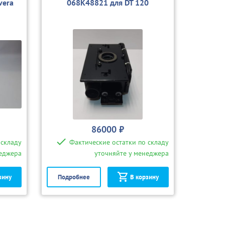
vera
068K48821 для DT 120
86000 ₽
 складу
Фактические остатки по складу
неджера
уточняйте у менеджера
зину
Подробнее
В корзину