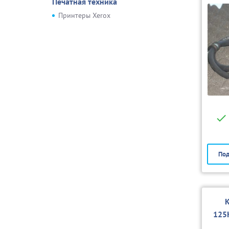
Печатная техника
Принтеры Xerox
Под
К
125