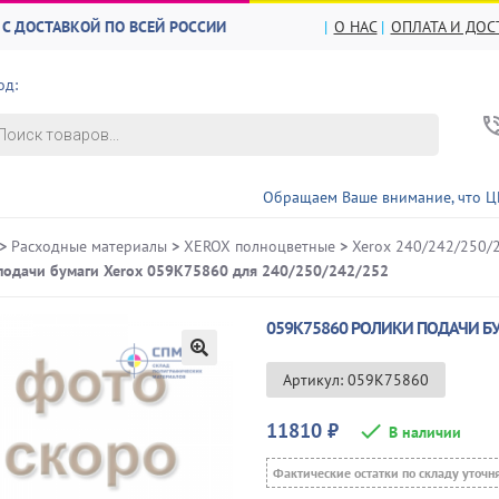
С ДОСТАВКОЙ ПО ВСЕЙ РОССИИ
О НАС
ОПЛАТА И ДОС
од:
в
Обращаем Ваше внимание, что ЦЕНЫ и НАЛИЧ
>
Расходные материалы
>
XEROX полноцветные
>
Xerox 240/242/250/
подачи бумаги Xerox 059K75860 для 240/250/242/252
059K75860 РОЛИКИ ПОДАЧИ БУ
🔍
Артикул: 059K75860
11810
₽
В наличии
Фактические остатки по складу уточн