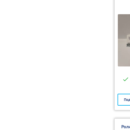
242/
Под
Рол