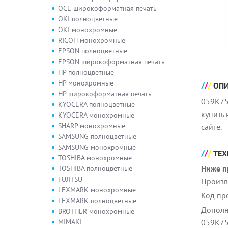
OCE широкоформатная печать
OKI полноцветные
OKI монохромные
RICOH монохромные
EPSON полноцветные
EPSON широкоформатная печать
HP полноцветные
HP монохромные
ОП
HP широкоформатная печать
059K75
KYOCERA полноцветные
купить
KYOCERA монохромные
SHARP монохромные
сайте.
SAMSUNG полноцветные
SAMSUNG монохромные
ТЕХ
TOSHIBA монохромные
Ниже п
TOSHIBA полноцветные
FUJITSU
Произв
LEXMARK монохромные
Код пр
LEXMARK полноцветные
Дополн
BROTHER монохромные
MIMAKI
059K7