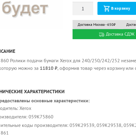
Количество
В корзину
Доставка Москва - 650₽
Доста
Доставка СДЭК 
ИСАНИЕ
860 Ролики подачи бумаги Xerox для 240/250/242/252 незаме
 которую можно за
11810 ₽
, оформив товар через корзину или 
НИЧЕСКИЕ ХАРАКТЕРИСТИКИ
редоставлены основные характеристики:
одитель: Xerox
оизводителя: 059K75860
ительные коды производителя: 059K29539, 059K29538, 059K
5861