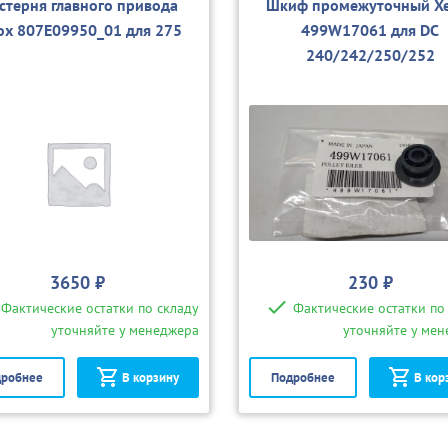
стерня главного привода
Шкиф промежуточный X
ox 807E09950_01 для 275
499W17061 для DC
240/242/250/252
3650 ₽
230 ₽
Фактические остатки по складу
Фактические остатки по
уточняйте у менеджера
уточняйте у ме
робнее
В корзину
Подробнее
В кор