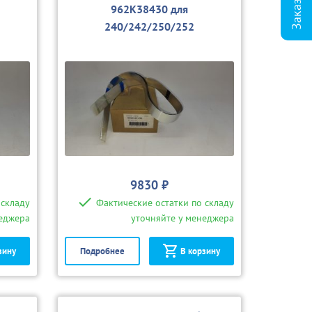
962K38430 для
240/242/250/252
9830 ₽
 складу
Фактические остатки по складу
неджера
уточняйте у менеджера
зину
Подробнее
В корзину