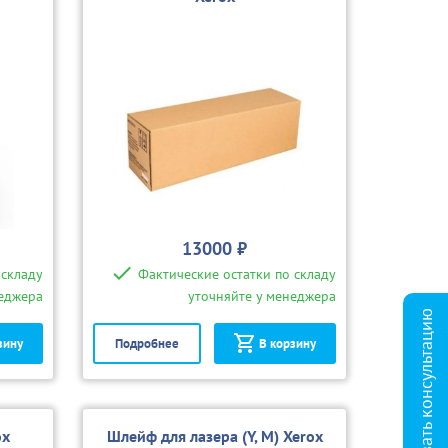
13000 ₽
 складу
Фактические остатки по складу
неджера
уточняйте у менеджера
Заказать консультацию
зину
Подробнее
В корзину
ox
Шлейф для лазера (Y, M) Xerox