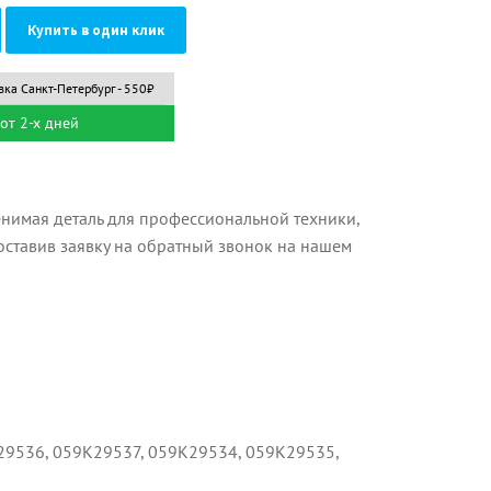
Купить в один клик
вка Санкт-Петербург - 550₽
от 2-х дней
нимая деталь для профессиональной техники,
оставив заявку на обратный звонок на нашем
29536, 059K29537, 059K29534, 059K29535,