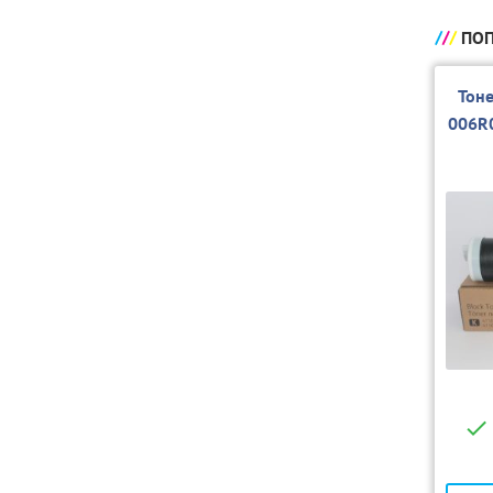
ПОП
Тон
006R