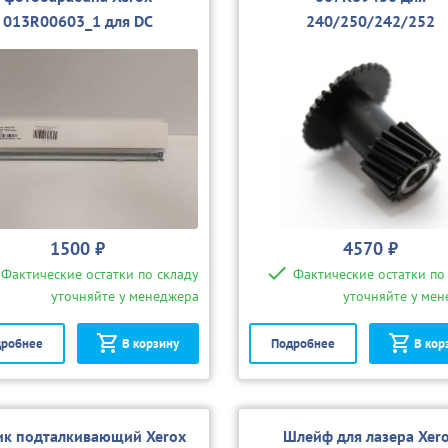
013R00603_1 для DC
240/250/242/252
250/252/260/550/С60/700/
С75
1500 ₽
4570 ₽
Фактические остатки по складу
Фактические остатки по
уточняйте у менеджера
уточняйте у ме
робнее
В корзину
Подробнее
В кор
ик подталкивающий Xerox
Шлейф для лазера Xer