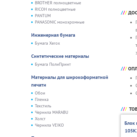
BROTHER полноцветные
RICOH полноцветные
ДОС
PANTUM
PANASONIC монохромные
Инженерная бумага
Бумага Xerox
Синтетические материалы
Бумага ПолиПринт
ОПЛ
Материалы для широкоформатной
печати
Обои
Пленка
Текстиль
ТОВ
Чернила MARABU
Холст
Блок 
Чернила VEIKO
105K