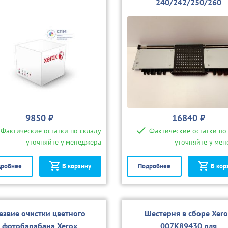
240/242/250/260
9850 ₽
16840 ₽
Фактические остатки по складу
Фактические остатки по
уточняйте у менеджера
уточняйте у ме
робнее
В корзину
Подробнее
В кор
езвие очистки цветного
Шестерня в сборе Xer
фотобарабана Xerox
007K89430 для