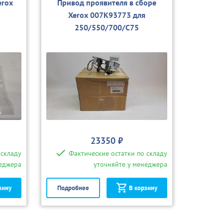
erox
Привод проявителя в сборе
Xerox 007K93773 для
250/550/700/С75
23350 ₽
 складу
Фактические остатки по складу
неджера
уточняйте у менеджера
зину
Подробнее
В корзину