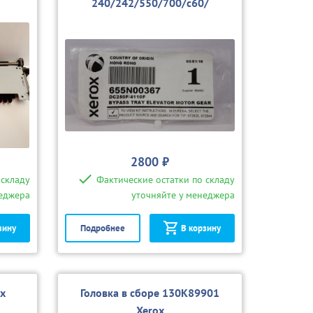
240/242/550/700/с60/
с75/4110/D95
2800 ₽
 складу
Фактические остатки по складу
неджера
уточняйте у менеджера
зину
Подробнее
В корзину
ox
Головка в сборе 130K89901
Xerox