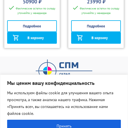
50900 ₽
23990 ₽
Фактические остатки по складу
Фактические остатки по складу
уточняйте у менеджера
уточняйте у менеджера
Подробнее
Подробнее
В корзину
В корзину
Мы ценим вашу конфиденциальность
Мы используем файлы cookie для улучшения вашего опыта
просмотра, а также анализа нашего трафика. Нажимая
О нас
Оплата и доставка
«Принять все», вы соглашаетесь на использование нами
Статус Груза
Контакты
файлов cookie.
8 800 533 77 83
Принять