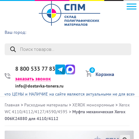
Ваш город:
Поиск
товаров
8 800 533 77 83
0
Корзина
заказать звонок
info@dostavka-tonera.ru
ЦЕНЫ и НАЛИЧИЕ на сайте являются актуальными не для всех представ
Главная
>
Расходные материалы
>
XEROX монохромные
>
Xerox
WC 4110/4112/4127/4590/4595
> Муфта механическая Xerox
006K24880 для 4110/4112