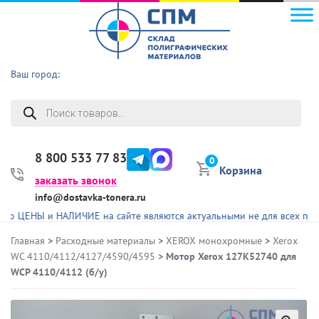
Ваш город:
Поиск
товаров
8 800 533 77 83
0
Корзина
заказать звонок
info@dostavka-tonera.ru
НЫ и НАЛИЧИЕ на сайте являются актуальными не для всех представле
Главная
>
Расходные материалы
>
XEROX монохромные
>
Xerox
WC 4110/4112/4127/4590/4595
> Мотор Xerox 127K52740 для
WCP 4110/4112 (б/у)