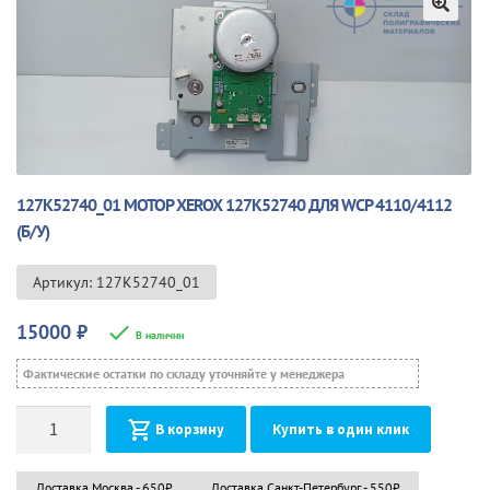
🔍
127K52740_01 МОТОР XEROX 127K52740 ДЛЯ WCP 4110/4112
(Б/У)
Артикул: 127K52740_01
15000
₽
В наличии
Фактические остатки по складу уточняйте у менеджера
Количество
В корзину
Купить в один клик
Доставка Москва - 650₽
Доставка Санкт-Петербург - 550₽