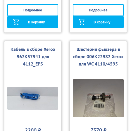
Подробнее
Подробнее
В корзину
В корзину
Кабель в сборе Xerox
Шестерня фьюзера в
962K57941 для
сборе 006K22982 Xerox
4112_EPS
для WC 4110/4595
D95/125
2200 ₽
7370 ₽