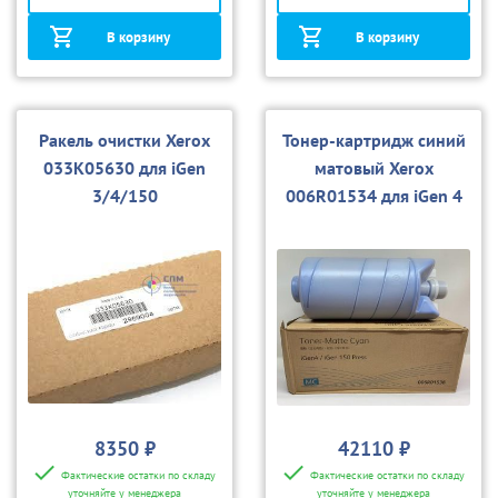
В корзину
В корзину
Ракель очистки Xerox
Тонер-картридж синий
033K05630 для iGen
матовый Xerox
3/4/150
006R01534 для iGen 4
8350 ₽
42110 ₽
Фактические остатки по складу
Фактические остатки по складу
уточняйте у менеджера
уточняйте у менеджера