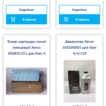
Подробнее
Подробнее
В корзину
В корзину
Тонер-картридж синий
Девелопер Xerox
глянцевый Xerox
505S00005 для iGen
006R01351 для iGen 4
4/5/150