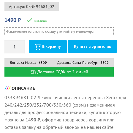
Артикул: 033K94681_02
1490
₽
В наличии
Фактические остатки по складу уточняйте у менеджера
Количество
В корзину
Купить в один клик
Доставка Москва - 650₽
Доставка Санкт-Петербург - 550₽
Доставка СДЭК от 2-х дней
ОПИСАНИЕ
033K94681_02 Лезвие очистки ленты переноса Xerox для
240/242/250/252/700/550/560 (совм.) незаменимая
деталь для профессиональной техники, купить которую
можно за
1490 ₽
, оформив товар через корзину или
оставив заявку на обратный звонок на нашем сайте.