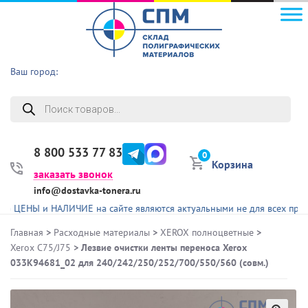
Ваш город:
Поиск
товаров
8 800 533 77 83
0
Корзина
заказать звонок
info@dostavka-tonera.ru
Ы и НАЛИЧИЕ на сайте являются актуальными не для всех представле
Главная
>
Расходные материалы
>
XEROX полноцветные
>
Xerox C75/J75
> Лезвие очистки ленты переноса Xerox
033K94681_02 для 240/242/250/252/700/550/560 (совм.)