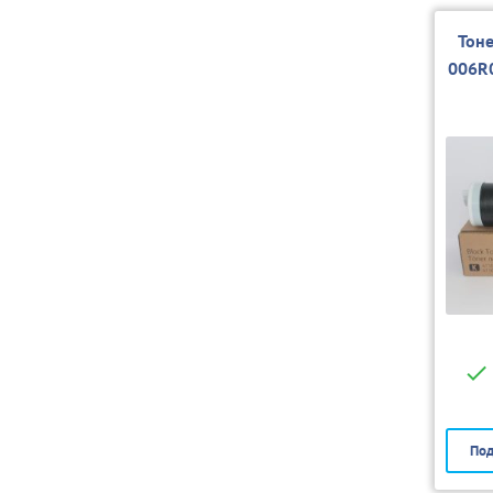
Тон
006R
Под