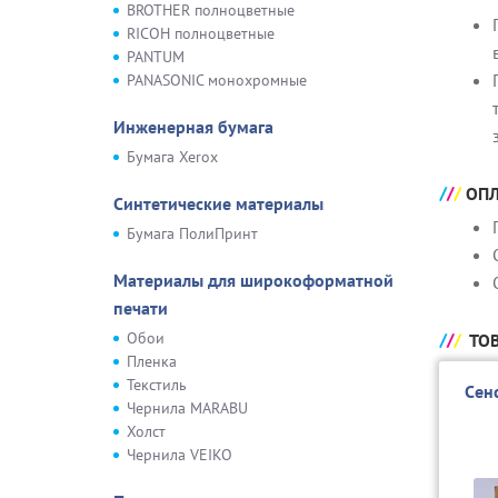
BROTHER полноцветные
RICOH полноцветные
PANTUM
PANASONIC монохромные
Инженерная бумага
Бумага Xerox
ОПЛ
Синтетические материалы
Бумага ПолиПринт
Материалы для широкоформатной
печати
Обои
ТОВ
Пленка
Текстиль
Cен
Чернила MARABU
Холст
Чернила VEIKO