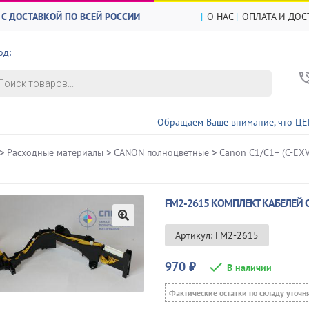
С ДОСТАВКОЙ ПО ВСЕЙ РОССИИ
О НАС
ОПЛАТА И ДОС
од:
в
Обращаем Ваше внимание, что ЦЕНЫ и НАЛИ
>
Расходные материалы
>
CANON полноцветные
>
Canon C1/C1+ (C-EX
FM2-2615 КОМПЛЕКТ КАБЕЛЕЙ 
🔍
Артикул: FM2-2615
970
₽
В наличии
Фактические остатки по складу уточн