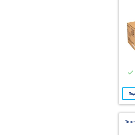
Под
Тоне