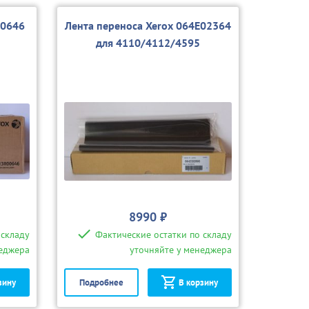
00646
Лента переноса Xerox 064E02364
для 4110/4112/4595
8990 ₽
 складу
Фактические остатки по складу
неджера
уточняйте у менеджера
зину
Подробнее
В корзину