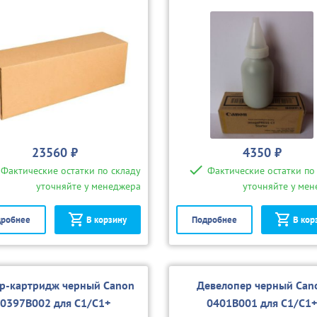
23560 ₽
4350 ₽
Фактические остатки по складу
Фактические остатки по
уточняйте у менеджера
уточняйте у ме
робнее
В корзину
Подробнее
В кор
р-картридж черный Canon
Девелопер черный Can
0397B002 для C1/C1+
0401B001 для C1/С1