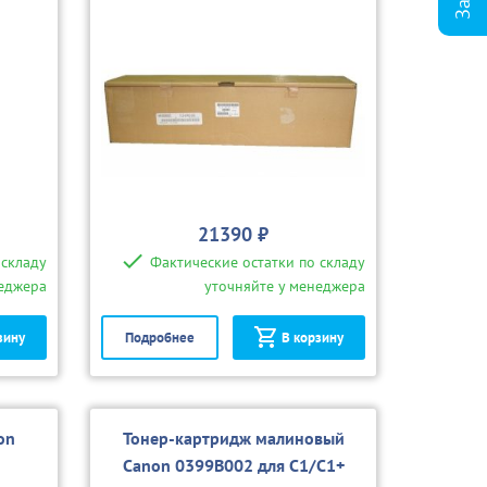
21390 ₽
 складу
Фактические остатки по складу
неджера
уточняйте у менеджера
зину
Подробнее
В корзину
on
Тонер-картридж малиновый
+
Canon 0399B002 для C1/C1+