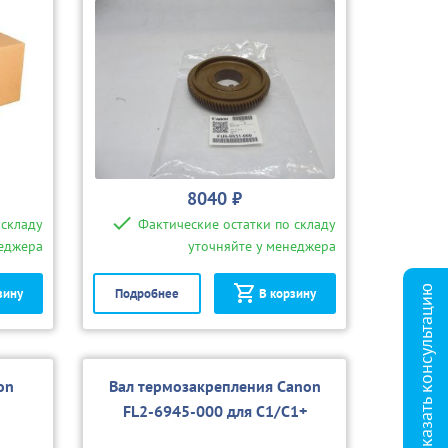
8040 ₽
 складу
Фактические остатки по складу
неджера
уточняйте у менеджера
Заказать консультацию
зину
Подробнее
В корзину
on
Вал термозакрепления Canon
+
FL2-6945-000 для C1/C1+