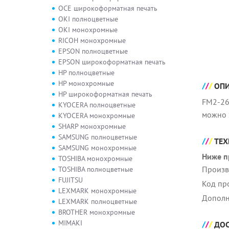
OCE широкоформатная печать
OKI полноцветные
OKI монохромные
RICOH монохромные
EPSON полноцветные
EPSON широкоформатная печать
HP полноцветные
HP монохромные
ОП
HP широкоформатная печать
FM2-26
KYOCERA полноцветные
можно 
KYOCERA монохромные
SHARP монохромные
SAMSUNG полноцветные
ТЕХ
SAMSUNG монохромные
Ниже п
TOSHIBA монохромные
Произв
TOSHIBA полноцветные
FUJITSU
Код пр
LEXMARK монохромные
Дополн
LEXMARK полноцветные
BROTHER монохромные
MIMAKI
ДОС