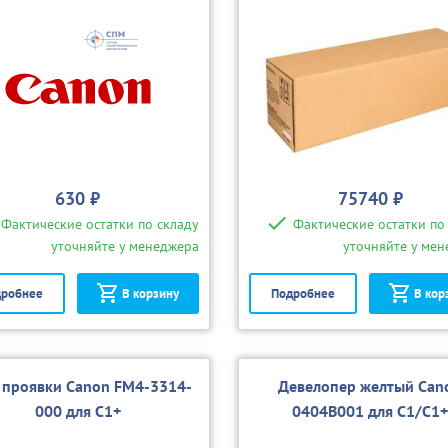
630 ₽
75740 ₽
Фактические остатки по складу
Фактические остатки по
уточняйте у менеджера
уточняйте у ме
робнее
В корзину
Подробнее
В кор
 проявки Canon FM4-3314-
Девелопер желтый Can
000 для С1+
0404B001 для C1/С1