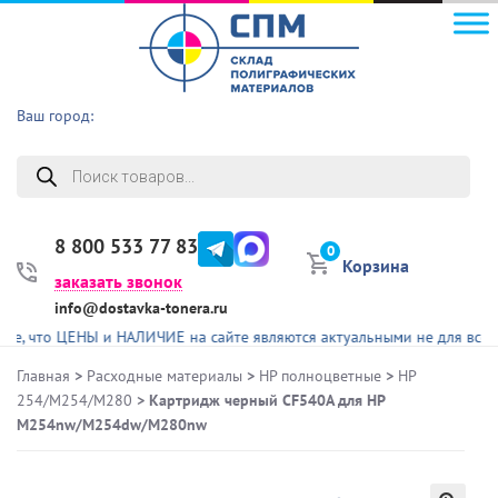
Ваш город:
Поиск
товаров
8 800 533 77 83
0
Корзина
заказать звонок
info@dostavka-tonera.ru
то ЦЕНЫ и НАЛИЧИЕ на сайте являются актуальными не для всех пред
Главная
>
Расходные материалы
>
HP полноцветные
>
HP
254/M254/M280
> Картридж черный CF540A для HP
M254nw/M254dw/M280nw