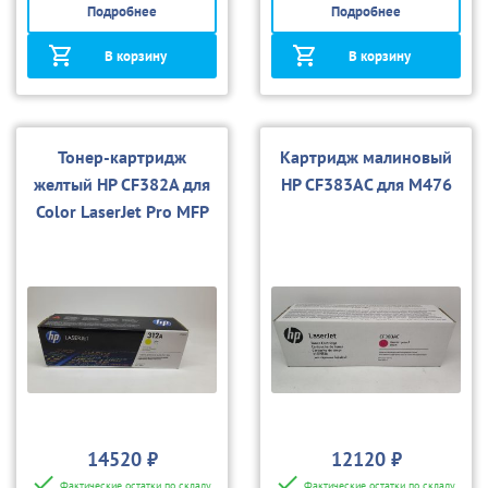
Подробнее
Подробнее
В корзину
В корзину
Тонер-картридж
Картридж малиновый
желтый HP CF382A для
HP CF383AC для M476
Color LaserJet Pro MFP
M476
14520 ₽
12120 ₽
Фактические остатки по складу
Фактические остатки по складу