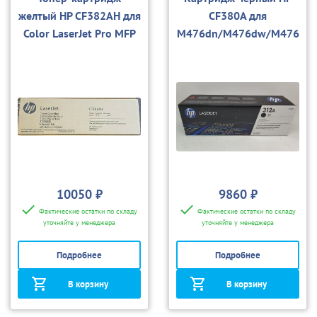
желтый HP CF382AH для
CF380A для
Color LaserJet Pro MFP
M476dn/M476dw/M476
M476
nw
10050 ₽
9860 ₽
Фактические остатки по складу
Фактические остатки по складу
уточняйте у менеджера
уточняйте у менеджера
Подробнее
Подробнее
В корзину
В корзину