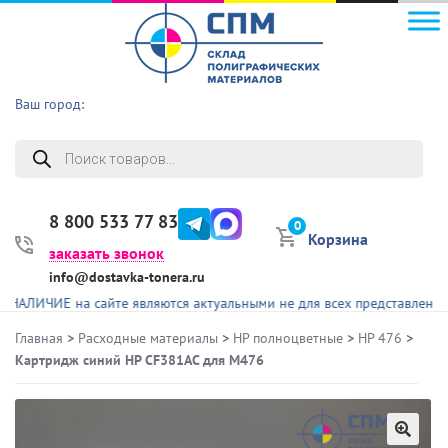
Ваш город:
Поиск
товаров
8 800 533 77 83
0
Корзина
заказать звонок
info@dostavka-tonera.ru
ИЕ на сайте являются актуальными не для всех представленных това
Главная
>
Расходные материалы
>
HP полноцветные
>
HP 476
>
Картридж синий HP CF381AC для M476