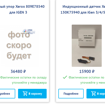
вый упор Xerox 809E78540
Индукционный датчик X
для IGEN 3
130K75940 для iGen 3/4/
36480 ₽
15900 ₽
Фактические остатки по складу
Фактические остатки по
уточняйте у менеджера
уточняйте у ме
робнее
В корзину
Подробнее
В кор