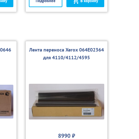
зину
Подробнее
В корзину
00646
Лента переноса Xerox 064E02364
для 4110/4112/4595
8990 ₽