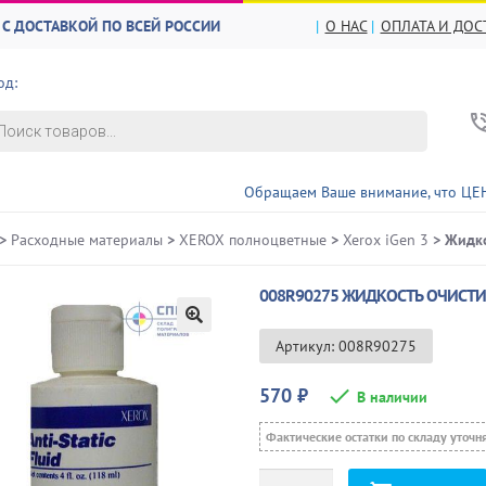
С ДОСТАВКОЙ ПО ВСЕЙ РОССИИ
О НАС
ОПЛАТА И ДОС
од:
в
Обращаем Ваше внимание, что ЦЕНЫ и НАЛИЧИЕ
>
Расходные материалы
>
XEROX полноцветные
>
Xerox iGen 3
> Жидко
008R90275 ЖИДКОСТЬ ОЧИСТИТ
🔍
Артикул: 008R90275
570
₽
В наличии
Фактические остатки по складу уточн
Количество