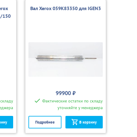
erox
Вал Xerox 059K83350 для IGEN3
5/150
99900 ₽
 складу
Фактические остатки по складу
неджера
уточняйте у менеджера
зину
Подробнее
В корзину