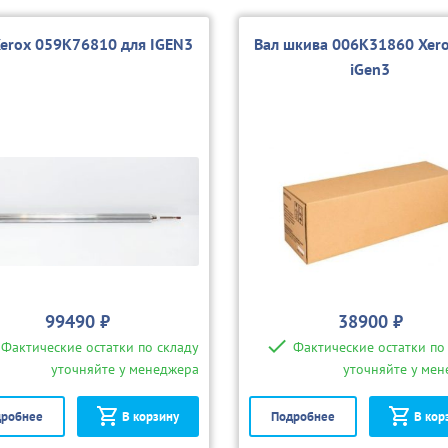
Xerox 059K76810 для IGEN3
Вал шкива 006K31860 Xero
iGen3
99490 ₽
38900 ₽
Фактические остатки по складу
Фактические остатки по
уточняйте у менеджера
уточняйте у ме
робнее
В корзину
Подробнее
В кор