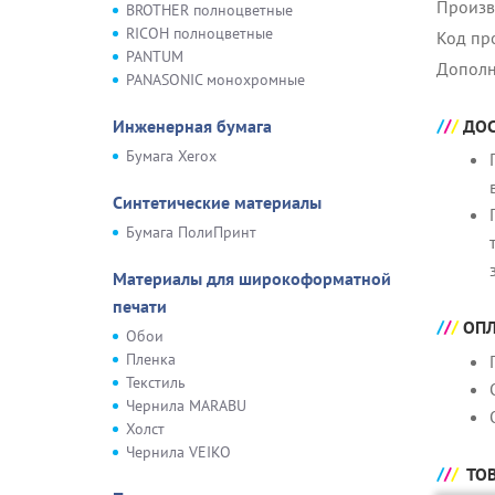
Произв
BROTHER полноцветные
RICOH полноцветные
Код пр
PANTUM
Дополн
PANASONIC монохромные
ДОС
Инженерная бумага
Бумага Xerox
Синтетические материалы
Бумага ПолиПринт
Материалы для широкоформатной
печати
ОПЛ
Обои
Пленка
Текстиль
Чернила MARABU
Холст
Чернила VEIKO
ТОВ