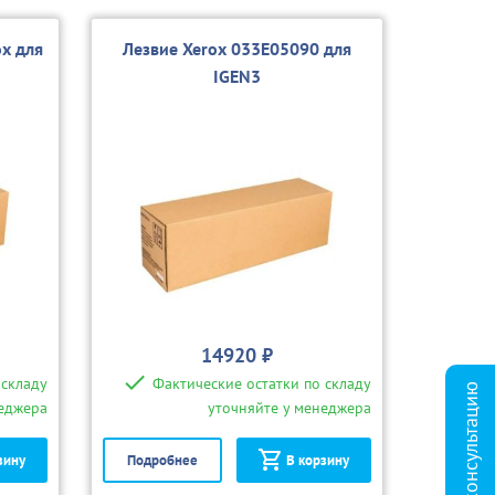
x для
Лезвие Xerox 033E05090 для
IGEN3
14920 ₽
 складу
Фактические остатки по складу
Заказать консультацию
неджера
уточняйте у менеджера
зину
Подробнее
В корзину