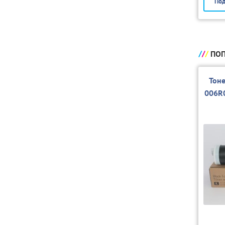
Под
ПОП
Тон
006R