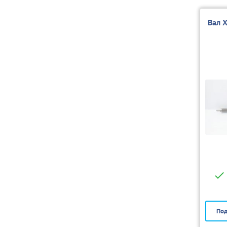
Вал 
Под