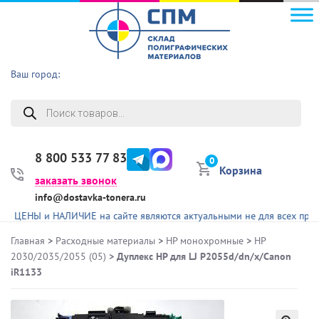
Ваш город:
Поиск
товаров
8 800 533 77 83
0
Корзина
заказать звонок
info@dostavka-tonera.ru
ЕНЫ и НАЛИЧИЕ на сайте являются актуальными не для всех представ
Главная
>
Расходные материалы
>
HP монохромные
>
HP
2030/2035/2055 (05)
> Дуплекс HP для LJ P2055d/dn/x/Canon
iR1133