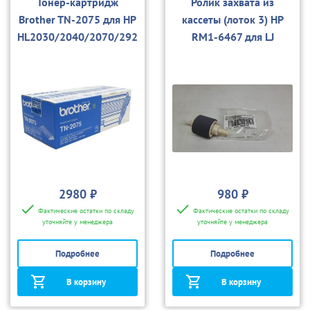
Тонер-картридж
Ролик захвата из
Brother TN-2075 для HP
кассеты (лоток 3) HP
HL2030/2040/2070/292
RM1-6467 для LJ
0/DCP7010/7025/MFC7
P2035/P2055 (булат)
420/7820
2980 ₽
980 ₽
Фактические остатки по складу
Фактические остатки по складу
уточняйте у менеджера
уточняйте у менеджера
Подробнее
Подробнее
В корзину
В корзину