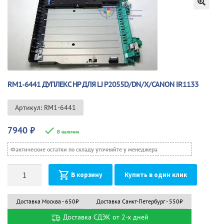
🔍
RM1-6441 ДУПЛЕКС HP ДЛЯ LJ P2055D/DN/X/CANON IR1133
Артикул: RM1-6441
7940
₽
В наличии
Фактические остатки по складу уточняйте у менеджера
Количество
В корзину
Купить в один клик
Доставка Москва - 650₽
Доставка Санкт-Петербург - 550₽
Доставка СДЭК от 2-х дней