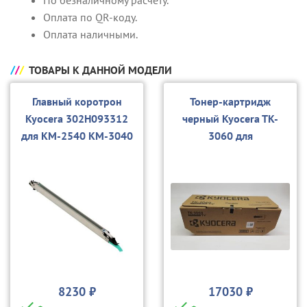
По безналичному расчету.
Оплата по QR-коду.
Оплата наличными.
ТОВАРЫ К ДАННОЙ МОДЕЛИ
Главный коротрон
Тонер-картридж
Kyocera 302H093312
черный Kyocera TK-
для KM-2540 KM-3040
3060 для
KM-2560 KM-3060
P3045dn/P3050dn/P30
55dn/P3060dn/M3145d
n/M3645
8230 ₽
17030 ₽