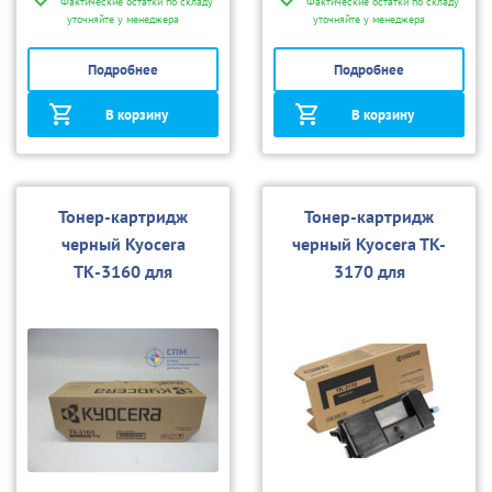
Фактические остатки по складу
Фактические остатки по складу
уточняйте у менеджера
уточняйте у менеджера
Подробнее
Подробнее
В корзину
В корзину
Тонер-картридж
Тонер-картридж
черный Kyocera
черный Kyocera TK-
ТК-3160 для
3170 для
P3045dn/P3050dn/P30
P3050dn/P3055dn/P30
55dn/P3060dn/M3145d
60dn
n/M3645