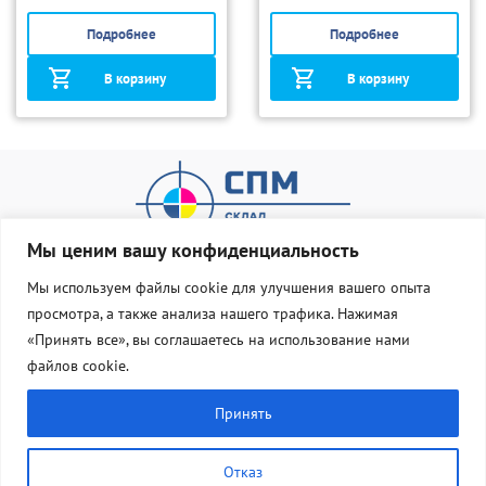
Подробнее
Подробнее
В корзину
В корзину
Мы ценим вашу конфиденциальность
Мы используем файлы cookie для улучшения вашего опыта
просмотра, а также анализа нашего трафика. Нажимая
О нас
Оплата и доставка
«Принять все», вы соглашаетесь на использование нами
Статус Груза
Контакты
файлов cookie.
8 800 533 77 83
Принять
info@dostavka-tonera.ru
заказать звонок
Отказ
Политика конфиденциальности