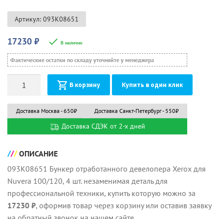
Артикул: 093K08651
17230
₽
В наличии
Фактические остатки по складу уточняйте у менеджера
Количество
В корзину
Купить в один клик
Доставка Москва - 650₽
Доставка Санкт-Петербург - 550₽
Доставка СДЭК от 2-х дней
ОПИСАНИЕ
093K08651 Бункер отработанного девелопера Xerox для
Nuvera 100/120, 4 шт. незаменимая деталь для
профессиональной техники, купить которую можно за
17230 ₽
, оформив товар через корзину или оставив заявку
на обратный звонок на нашем сайте.