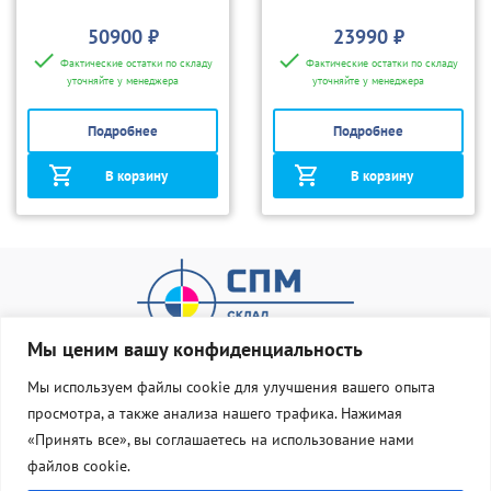
50900 ₽
23990 ₽
Фактические остатки по складу
Фактические остатки по складу
уточняйте у менеджера
уточняйте у менеджера
Подробнее
Подробнее
В корзину
В корзину
Мы ценим вашу конфиденциальность
Мы используем файлы cookie для улучшения вашего опыта
просмотра, а также анализа нашего трафика. Нажимая
О нас
Оплата и доставка
«Принять все», вы соглашаетесь на использование нами
Статус Груза
Контакты
файлов cookie.